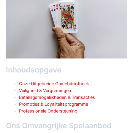
Inhoudsopgave
Onze Uitgebreide Gamebibliotheek
Veiligheid & Vergunningen
Betalingsmogelijkheden & Transacties
Promoties & Loyaliteitsprogramma
Professionele Ondersteuning
Ons Omvangrijke Spelaanbod