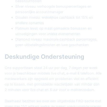
basistournooien
Silver niveau: verhoogde bonuspercentages en
persoonlijke accountmanager
Gouden niveau: wekelijkse cashback tot 15% en
snellere opnames
Platinum level: op maat gemaakte bonussen en
uitnodigingen voor unieke evenementen
Diamond niveau: maximale cashback percentages,
geen uitbetalingslimieten en luxe geschenken
Deskundige Ondersteuning
Ons supportteam staat 24 uur per dag, 7 dagen per week
voor je beschikbaar middels live chat, e-mail & telefoon. Alle
medewerkers zijn opgeleid om problemen vlot en efficiënt
op te lossen, met gemiddelde reactietijden van minder dan
2 minuten voor live chat en 4 uur voor e-mailverzoeken.
Daarnaast bezitten we over een uitgebreide FAQ-sectie met
meer dan 150 artikels welke de meest voorkomende vragen