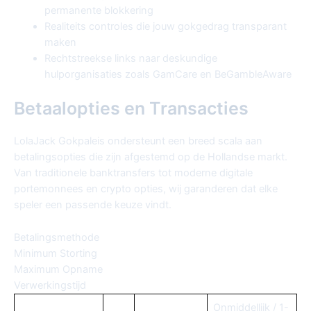
permanente blokkering
Realiteits controles die jouw gokgedrag transparant
maken
Rechtstreekse links naar deskundige
hulporganisaties zoals GamCare en BeGambleAware
Betaalopties en Transacties
LolaJack Gokpaleis ondersteunt een breed scala aan
betalingsopties die zijn afgestemd op de Hollandse markt.
Van traditionele banktransfers tot moderne digitale
portemonnees en crypto opties, wij garanderen dat elke
speler een passende keuze vindt.
Betalingsmethode
Minimum Storting
Maximum Opname
Verwerkingstijd
Onmiddellijk / 1-