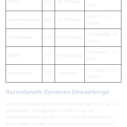
iDEAL
€10
€5.000/dag
2 uur
Direct / 1-3
Visa/Mastercard
€20
€3.000/dag
dagen
Onmiddellijk / 0-
Skrill/Neteller
€10
€10.000/dag
24 uur
30 minuten / 1-
Bitcoin
€25
€15.000/dag
6 uur
1-2 dagen / 3-5
Banktransfer
€50
Onbeperkt
dagen
Razendsnelle Opnames Gewaarborgd
Onze gemiddelde opnameduur bedraagt slechts 12 uur na
goedkeuring, wat significant sneller is dan het
sectorgemiddelde van 48-72 uur. Voor geverifieerde VIP-
leden bieden wij zelfs express opnames aan die binnen 2