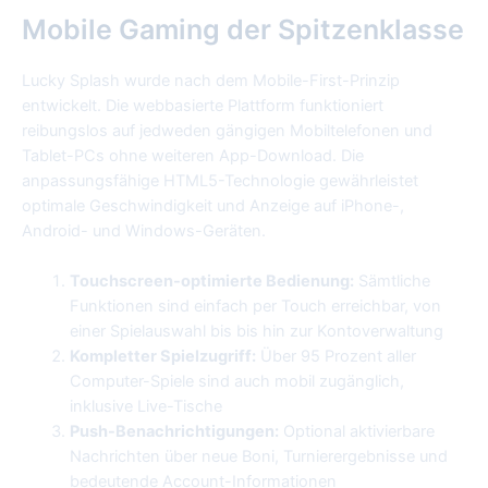
Mobile Gaming der Spitzenklasse
Lucky Splash wurde nach dem Mobile-First-Prinzip
entwickelt. Die webbasierte Plattform funktioniert
reibungslos auf jedweden gängigen Mobiltelefonen und
Tablet-PCs ohne weiteren App-Download. Die
anpassungsfähige HTML5-Technologie gewährleistet
optimale Geschwindigkeit und Anzeige auf iPhone-,
Android- und Windows-Geräten.
Touchscreen-optimierte Bedienung:
Sämtliche
Funktionen sind einfach per Touch erreichbar, von
einer Spielauswahl bis bis hin zur Kontoverwaltung
Kompletter Spielzugriff:
Über 95 Prozent aller
Computer-Spiele sind auch mobil zugänglich,
inklusive Live-Tische
Push-Benachrichtigungen:
Optional aktivierbare
Nachrichten über neue Boni, Turnierergebnisse und
bedeutende Account-Informationen