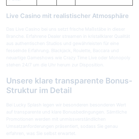
Live Casino mit realistischer Atmosphäre
Das Live Casino bei uns setzt frische Maßstäbe in dieser
Branche. Erfahrene Dealer streamen in kristallklarer Qualität
aus authentischen Studios und gewährleisten für eine
fesselnde Erfahrung. Blackjack, Roulette, Baccara und
neuartige Gameshows wie Crazy Time Live oder Monopoly
stehen 24/7 um die Uhr herum zur Disposition.
Unsere klare transparente Bonus-
Struktur im Detail
Bei Lucky Splash legen wir besonderen besonderen Wert
auf transparente und klare Bonusbedingungen. Sämtliche
Promotionen werden mit unmissverständlichen
Umsatzanforderungen präsentiert, sodass Sie genau
erfahren, was Sie selbst erwartet.