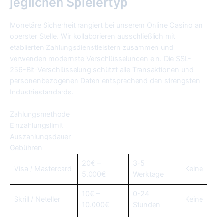
jeglichen Spielertyp
Monetäre Sicherheit rangiert bei unserem Online Casino an
oberster Stelle. Wir kollaborieren ausschließlich mit
etablierten Zahlungsdienstleistern zusammen und
verwenden modernste Verschlüsselungen ein. Die SSL-
256-Bit-Verschlüsselung schützt alle Transaktionen und
personenbezogenen Daten entsprechend den strengsten
Industriestandards.
Zahlungsmethode
Einzahlungslimit
Auszahlungsdauer
Gebühren
20€ –
3-5
Visa / Mastercard
Keine
5.000€
Werktage
10€ –
0-24
Skrill / Neteller
Keine
10.000€
Stunden