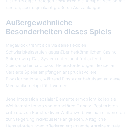
Risikofreudige Strategen selektieren die Jackpot-Version mit
rareren, aber signifikant größeren Auszahlungen.
Außergewöhnliche
Besonderheiten dieses Spiels
MegaBlock trennt sich via seine flexiblen
Schwierigkeitsstufen gegenüber herkömmlichen Casino-
Spielen weg. Das System untersucht fortlaufend
Spielverhalten und passt Herausforderungen flexibel an.
Versierte Spieler empfangen anspruchsvollere
Blockformationen, während Einsteiger behutsam an diese
Mechaniken eingeführt werden.
Jene Integration sozialer Elemente ermöglicht kollegiale
Wettkämpfe fernab von monetären Einsatz. Bestenlisten
unterstützen konstruktiven Wettbewerb wie auch inspirieren
zur Steigerung individueller Fähigkeiten. Alltägliche
Herausforderungen offerieren ergänzende Anreize mittels