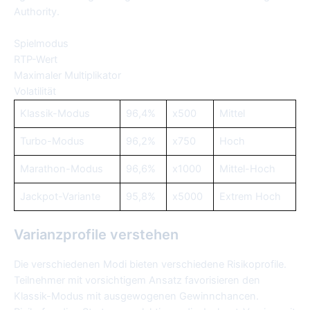
Authority.
Spielmodus
RTP-Wert
Maximaler Multiplikator
Volatilität
Klassik-Modus
96,4%
x500
Mittel
Turbo-Modus
96,2%
x750
Hoch
Marathon-Modus
96,6%
x1000
Mittel-Hoch
Jackpot-Variante
95,8%
x5000
Extrem Hoch
Varianzprofile verstehen
Die verschiedenen Modi bieten verschiedene Risikoprofile.
Teilnehmer mit vorsichtigem Ansatz favorisieren den
Klassik-Modus mit ausgewogenen Gewinnchancen.