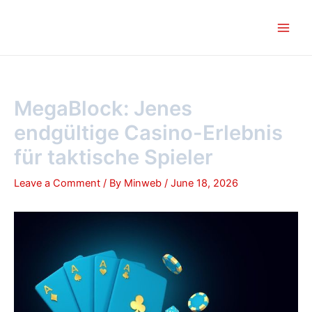
Skip
Post
Main
to
navigation
Men
content
MegaBlock: Jenes
endgültige Casino-Erlebnis
für taktische Spieler
Leave a Comment
/ By
Minweb
/
June 18, 2026