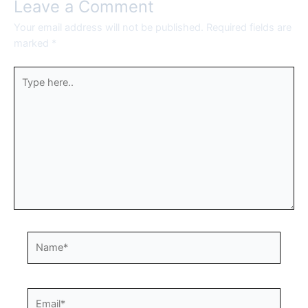
Leave a Comment
Your email address will not be published.
Required fields are
marked
*
Type
here..
Name*
Email*