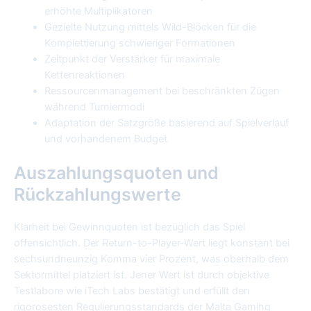
erhöhte Multiplikatoren
Gezielte Nutzung mittels Wild-Blöcken für die
Komplettierung schwieriger Formationen
Zeitpunkt der Verstärker für maximale
Kettenreaktionen
Ressourcenmanagement bei beschränkten Zügen
während Turniermodi
Adaptation der Satzgröße basierend auf Spielverlauf
und vorhandenem Budget
Auszahlungsquoten und
Rückzahlungswerte
Klarheit bei Gewinnquoten ist bezüglich das Spiel
offensichtlich. Der Return-to-Player-Wert liegt konstant bei
sechsundneunzig Komma vier Prozent, was oberhalb dem
Sektormittel platziert ist. Jener Wert ist durch objektive
Testlabore wie iTech Labs bestätigt und erfüllt den
rigorosesten Regulierungsstandards der Malta Gaming