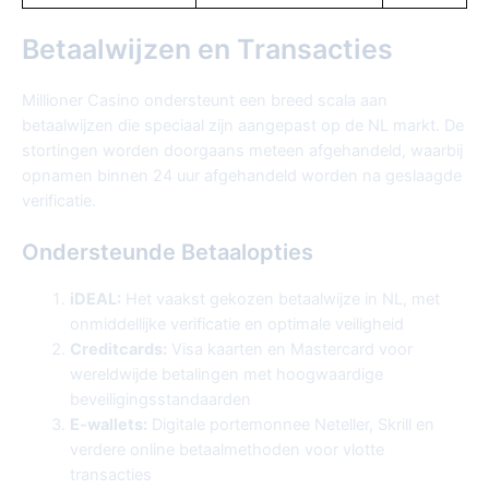
Betaalwijzen en Transacties
Millioner Casino ondersteunt een breed scala aan
betaalwijzen die speciaal zijn aangepast op de NL markt. De
stortingen worden doorgaans meteen afgehandeld, waarbij
opnamen binnen 24 uur afgehandeld worden na geslaagde
verificatie.
Ondersteunde Betaalopties
iDEAL:
Het vaakst gekozen betaalwijze in NL, met
onmiddellijke verificatie en optimale veiligheid
Creditcards:
Visa kaarten en Mastercard voor
wereldwijde betalingen met hoogwaardige
beveiligingsstandaarden
E-wallets:
Digitale portemonnee Neteller, Skrill en
verdere online betaalmethoden voor vlotte
transacties