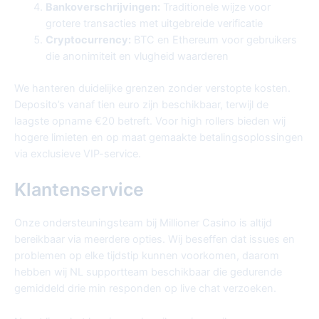
Bankoverschrijvingen:
Traditionele wijze voor
grotere transacties met uitgebreide verificatie
Cryptocurrency:
BTC en Ethereum voor gebruikers
die anonimiteit en vlugheid waarderen
We hanteren duidelijke grenzen zonder verstopte kosten.
Deposito’s vanaf tien euro zijn beschikbaar, terwijl de
laagste opname €20 betreft. Voor high rollers bieden wij
hogere limieten en op maat gemaakte betalingsoplossingen
via exclusieve VIP-service.
Klantenservice
Onze ondersteuningsteam bij Millioner Casino is altijd
bereikbaar via meerdere opties. Wij beseffen dat issues en
problemen op elke tijdstip kunnen voorkomen, daarom
hebben wij NL supportteam beschikbaar die gedurende
gemiddeld drie min responden op live chat verzoeken.