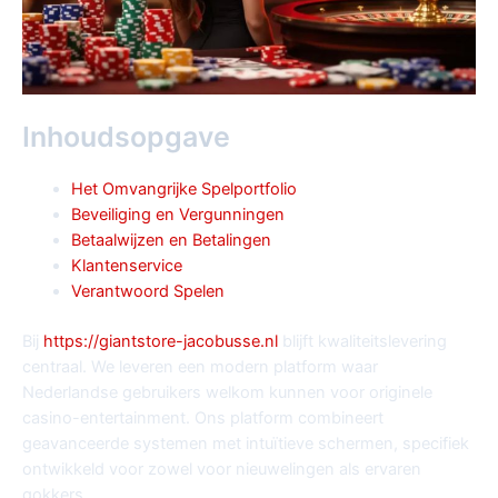
Inhoudsopgave
Het Omvangrijke Spelportfolio
Beveiliging en Vergunningen
Betaalwijzen en Betalingen
Klantenservice
Verantwoord Spelen
Bij
https://giantstore-jacobusse.nl
blijft kwaliteitslevering
centraal. We leveren een modern platform waar
Nederlandse gebruikers welkom kunnen voor originele
casino-entertainment. Ons platform combineert
geavanceerde systemen met intuïtieve schermen, specifiek
ontwikkeld voor zowel voor nieuwelingen als ervaren
gokkers.