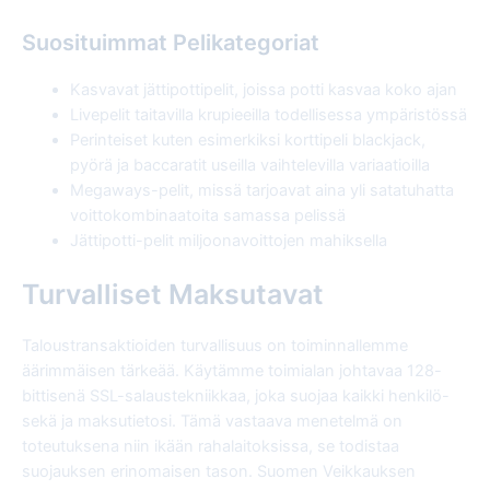
Suosituimmat Pelikategoriat
Kasvavat jättipottipelit, joissa potti kasvaa koko ajan
Livepelit taitavilla krupieeilla todellisessa ympäristössä
Perinteiset kuten esimerkiksi korttipeli blackjack,
pyörä ja baccaratit useilla vaihtelevilla variaatioilla
Megaways-pelit, missä tarjoavat aina yli satatuhatta
voittokombinaatoita samassa pelissä
Jättipotti-pelit miljoonavoittojen mahiksella
Turvalliset Maksutavat
Taloustransaktioiden turvallisuus on toiminnallemme
äärimmäisen tärkeää. Käytämme toimialan johtavaa 128-
bittisenä SSL-salaustekniikkaa, joka suojaa kaikki henkilö-
sekä ja maksutietosi. Tämä vastaava menetelmä on
toteutuksena niin ikään rahalaitoksissa, se todistaa
suojauksen erinomaisen tason. Suomen Veikkauksen