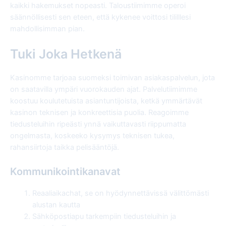
kaikki hakemukset nopeasti. Taloustiimimme operoi
säännöllisesti sen eteen, että kykenee voittosi tililllesi
mahdollisimman pian.
Tuki Joka Hetkenä
Kasinomme tarjoaa suomeksi toimivan asiakaspalvelun, jota
on saatavilla ympäri vuorokauden ajat. Palvelutiimimme
koostuu koulutetuista asiantuntijoista, ketkä ymmärtävät
kasinon teknisen ja konkreettisia puolia. Reagoimme
tiedusteluihin ripeästi ynnä vaikuttavasti riippumatta
ongelmasta, koskeeko kysymys teknisen tukea,
rahansiirtoja taikka pelisääntöjä.
Kommunikointikanavat
Reaaliaikachat, se on hyödynnettävissä välittömästi
alustan kautta
Sähköpostiapu tarkempiin tiedusteluihin ja