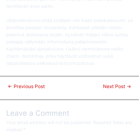
tarvittavan avun pariin.
Järjestelmämme pitää sisällään niin ikään peliaikalaskurin, se
ilmoittaa pelaajan tosiasiasta, kuinkauan pitkään oletkin
pelannut aktiivisena sisään. Kyseinen helppo väline auttaa
pelaajaa säilymään informoituna peliaktiviteettiin
käyttämästäsi ajanjaksosta. Lisäksi varmistamme reality
check -toimintoja, jotka näyttävät voittosinun sekä
tappiotilastosi selkeässä esitysmuodossa.
←
Previous Post
Next Post
→
Leave a Comment
Your email address will not be published.
Required fields are
marked
*