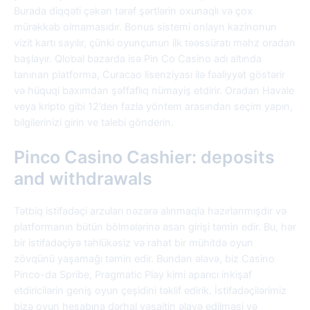
Burada diqqəti çəkən tərəf şərtlərin oxunaqlı və çox
mürəkkəb olmamasıdır. Bonus sistemi onlayn kazinonun
vizit kartı sayılır, çünki oyunçunun ilk təəssüratı məhz oradan
başlayır. Qlobal bazarda isə Pin Co Casino adı altında
tanınan platforma, Curacao lisenziyası ilə fəaliyyət göstərir
və hüquqi baxımdan şəffaflıq nümayiş etdirir. Oradan Havale
veya kripto gibi 12’den fazla yöntem arasından seçim yapın,
bilgilerinizi girin ve talebi gönderin.
Pinco Casino Cashier: deposits
and withdrawals
Tətbiq istifadəçi arzuları nəzərə alınmaqla hazırlanmışdır və
platformanın bütün bölmələrinə asan girişi təmin edir. Bu, hər
bir istifadəçiyə təhlükəsiz və rahat bir mühitdə oyun
zövqünü yaşamağı təmin edir. Bundan əlavə, biz Casino
Pinco-da Spribe, Pragmatic Play kimi aparıcı inkişaf
etdiricilərin geniş oyun çeşidini təklif edirik. İstifadəçilərimiz
bizə oyun hesabına dərhal vəsaitin əlavə edilməsi və