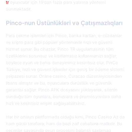
tr
oyuncular için 19’dan fazla para yatırma yöntemi
sunmaktadır.
Pinco-nun Üstünlükləri və Çatışmazlıqları
Para çekme işlemleri için Pinco, banka kartları, e-cüzdanlar
ve kripto para gibi popüler yöntemlerle hızlı ve güvenli
hizmet sunar. Bu cihazlar, Pinco TR uygulamasının tüm
özelliklerini sorunsuz ve kısıtlamasız kullanmanızı sağlar,
böylece oyun ve bahis deneyiminiz kesintisiz olur. PinCo
Türkiye, hızlı ve güvenli işlemler için geniş bir ödeme sistemi
yelpazesi sunar. Online casino, Curacao düzenleyicisinden
lisans almıştır ve bu, oyunculara dürüstlük ve güvenlik
garantisi sağlar. Pinco APK dosyasını yükleyerek, sitenin
sunduğu tüm oyunlara, bonuslara ve promosyonlara daha
hızlı ve kesintisiz erişim sağlayabilirsiniz.
Hər bir onlayn platformada olduğu kimi, Pinco Casino Az da
həm güclü tərəflərə, həm də bəzi zəif cəhətlərə malikdir. Bu
seçimlər sayəsində oyun prosesini balanslı saxlamaq