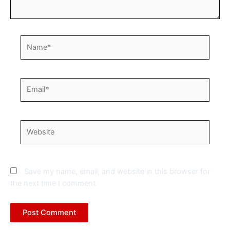
Name*
Email*
Website
Save my name, email, and website in this browser for
the next time I comment.