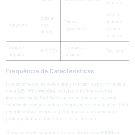
minutos
vinte a
dois a
Otimizar
quarenta
Veterano
dez
capacidade
e cinco
euros
minutos
Grande
Conquistas
€10.00+
Oscilante
Jogador
máximas
Frequência de Características
Numericamente, as voltas grátis activam-se por volta de a
cada
125-150 rotações
, entretanto as intervenções
imprevisíveis do Red Baron ocorrem com mais elevada
frequência, conservando o compasso de aposta ativo. Esta
repartição foi ajustada para harmonizar entretenimento
prolongado com momentos de alta emoção.
O possibilidade supremo de vitória fixa-se em
2,500x a