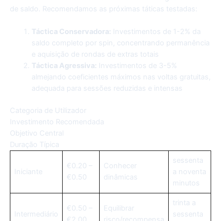
de saldo. Recomendamos as próximas táticas testadas:
Táctica Conservadora:
Investimentos de 1-2% da
saldo completo por spin, concentrando permanência
e aquisição de rondas de extras totais
Táctica Agressiva:
Investimentos de 3-5%
almejando coeficientes máximos nas voltas gratuitas,
adequada para sessões reduzidas e intensas
Categoria de Utilizador
Investimento Recomendada
Objetivo Central
Duração Típica
sessenta
€0.20 –
Conhecer
Iniciante
a noventa
€0.50
dinâmicas
minutos
trinta a
€0.50 –
Equilibrar
Intermediário
sessenta
€2.00
risco/recompensa