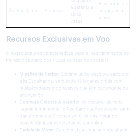
cinquenta
Elementos de
a setenta e
Ás, Rei, Dama
Standard
importância
cinco
médio
vezes
Recursos Exclusivas em Voo
O nosso leque de características separa-nos claramente no
mundo disputado dos títulos de casa de apostas:
Missões de Perigo:
Sistema único desbloqueado por
três Espalhados, atribuindo 15 jogadas grátis com
multiplicadores progressivos que têm capacidade de
alcançar 5x
Combate Celeste Aleatório:
No decorrer de cada
jogada fundamental, o Red Baron pode aparecer para
transformar até 5 ícones em Curingas, gerando
possibilidades inesperadas de conquista
Cadeia de Miras:
Característica singular onde abater