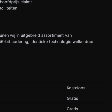
hoofdprijs claimt
ciliteiten
eunen wij ‘n uitgebreid assortiment van
6-bit codering, identieke technologie welke door
Kosteloos
Gratis
Gratis