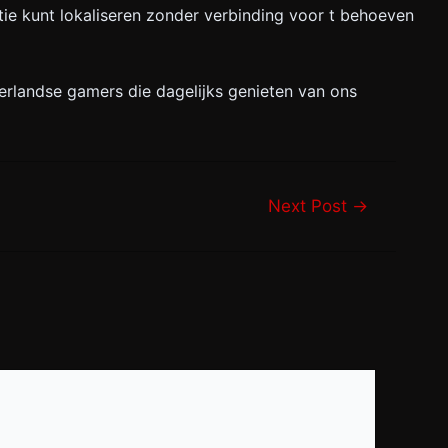
tie kunt lokaliseren zonder verbinding voor t behoeven
derlandse gamers die dagelijks genieten van ons
Next Post
→