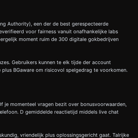
ng Authority), een der de best gerespecteerde
verifieerd voor fairness vanuit onafhankelijke labs
ergelijk moment ruim de 300 digitale gokbedrijven
euzes. Gebruikers kunnen te elk tijde der account
e plus BGaware om risicovol spelgedrag te voorkomen.
. Of je momenteel vragen bezit over bonusvoorwaarden,
telefoon. D gemiddelde reactietijd middels live chat
undig, vriendelijk plus oplossingsgericht gaat. Talrijke