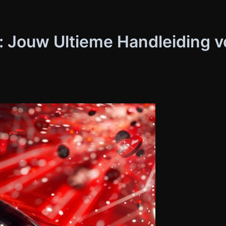
: Jouw Ultieme Handleiding v