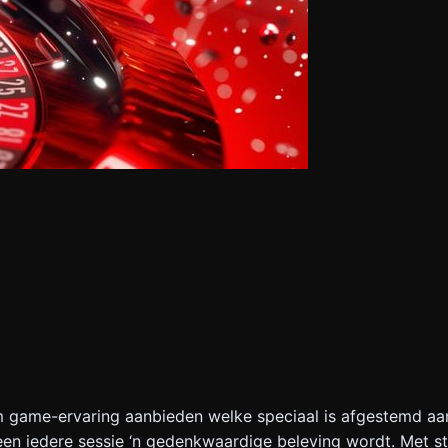
um game-ervaring aanbieden welke speciaal is afgestemd a
een iedere sessie ‘n gedenkwaardige beleving wordt. Met st