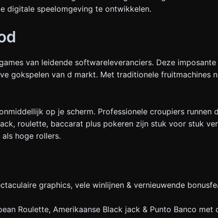
e digitale speelomgeving te ontwikkelen.
od
 games van leidende softwareleveranciers. Deze imposante
ieve gokspelen van d markt. Met traditionele fruitmachines n
onmiddellijk op je scherm. Professionele croupiers runnen de
ack, roulette, baccarat plus pokeren zijn stuk voor stuk ver
als hoge rollers.
taculaire graphics, vele winlijnen & vernieuwende bonusfe
pean Roulette, Amerikaanse Black jack & Punto Banco met d