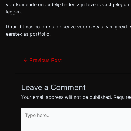
voorkomende onduidelijkheden zijn tevens vastgelegd in 
leggen.
Door dit casino doe u de keuze voor niveau, veiligheid e
eersteklas portfolio.
←
Previous Post
Leave a Comment
Your email address will not be published.
Require
Type
here..