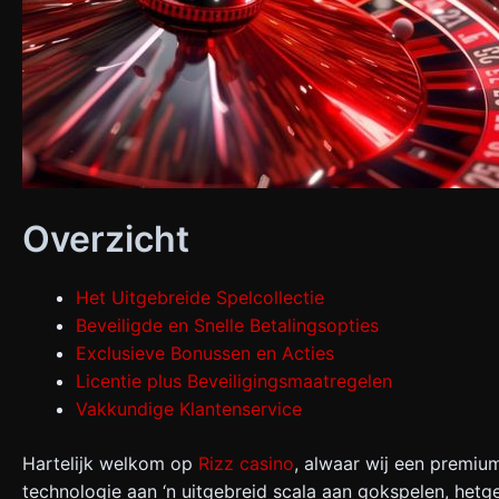
Overzicht
Het Uitgebreide Spelcollectie
Beveiligde en Snelle Betalingsopties
Exclusieve Bonussen en Acties
Licentie plus Beveiligingsmaatregelen
Vakkundige Klantenservice
Hartelijk welkom op
Rizz casino
, alwaar wij een premi
technologie aan ‘n uitgebreid scala aan gokspelen, hetg