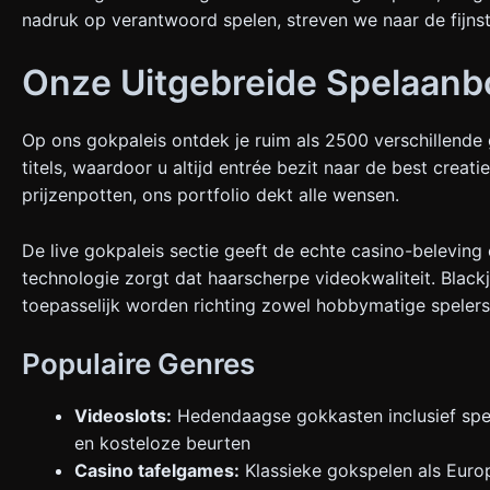
nadruk op verantwoord spelen, streven we naar de fijnst
Onze Uitgebreide Spelaanb
Op ons gokpaleis ontdek je ruim als 2500 verschillende
titels, waardoor u altijd entrée bezit naar de best creat
prijzenpotten, ons portfolio dekt alle wensen.
De live gokpaleis sectie geeft de echte casino-beleving 
technologie zorgt dat haarscherpe videokwaliteit. Blackj
toepasselijk worden richting zowel hobbymatige spelers 
Populaire Genres
Videoslots:
Hedendaagse gokkasten inclusief spec
en kosteloze beurten
Casino tafelgames:
Klassieke gokspelen als Euro