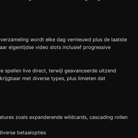
 verzameling wordt elke dag vernieuwd plus de laatste
aar eigentijdse video slots inclusief progressive
 spellen live direct, terwijl geavanceerde uitzend
krijgbaar met diverse types, plus limieten dat
atures zoals expanderende wildcards, cascading rollen
iverse betaalopties