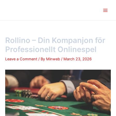
Skip
Post
Main
to
navigation
Men
content
Rollino – Din Kompanjon för
Professionellt Onlinespel
Leave a Comment
/ By
Minweb
/
March 23, 2026