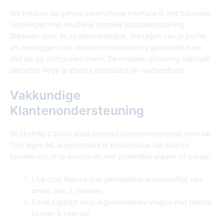
We hebben de gehele smartphone interface in het bijzonder
ontworpen met intuïtieve simpele aanraakbediening.
Bladeren door de spellencatalogus, managen van je profiel
en overleggen met klantenondersteuning geschiedt even
vlot als op computerscherm. De mobiele uitvoering behoudt
diezelfde hoge grafische standaard en laadsnelheid.
Vakkundige
Klantenondersteuning
Bij SkyHills Casino staat centraal klanttevredenheid centraal.
Ons eigen NL supportteam is beschikbaar via diverse
kanalen om je te assisteren met potentiële vragen of issues:
Live chat feature met gemiddelde antwoordtijd van
onder dan 2 minuten
Email support voor ingewikkeldere vragen met reactie
binnen 6 hele uur