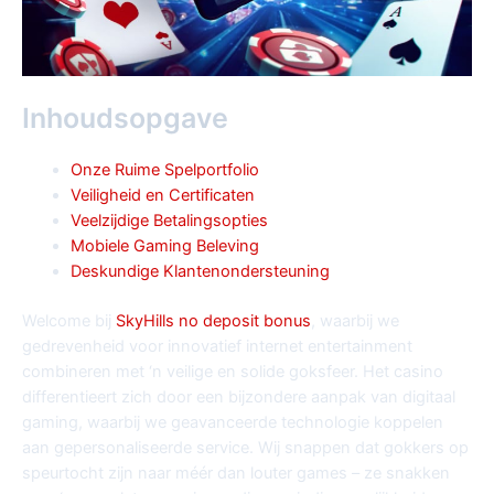
Inhoudsopgave
Onze Ruime Spelportfolio
Veiligheid en Certificaten
Veelzijdige Betalingsopties
Mobiele Gaming Beleving
Deskundige Klantenondersteuning
Welcome bij
SkyHills no deposit bonus
, waarbij we
gedrevenheid voor innovatief internet entertainment
combineren met ‘n veilige en solide goksfeer. Het casino
differentieert zich door een bijzondere aanpak van digitaal
gaming, waarbij we geavanceerde technologie koppelen
aan gepersonaliseerde service. Wij snappen dat gokkers op
speurtocht zijn naar méér dan louter games – ze snakken