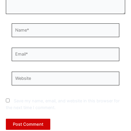
Name*
Email*
Website
Save my name, email, and website in this browser for
the next time I comment.