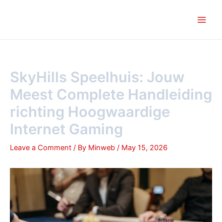
Skip
Post
Main
to
navigation
Men
content
SkyHills Speelhuis: Jouw
Meest Complete Handleiding
richting Hoogwaardige
Internet Gaming
Leave a Comment
/ By
Minweb
/
May 15, 2026