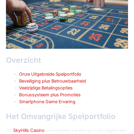
Overzicht
Onze Uitgebreide Spelportfolio
Beveiliging plus Betrouwbaarheid
Veelzijdige Betalingsopties
Bonussysteem plus Promoties
Smartphone Game Ervaring
Het Omvangrijke Spelportfolio
Op
SkyHills Casino
presenteren we één grondig uitgekozen