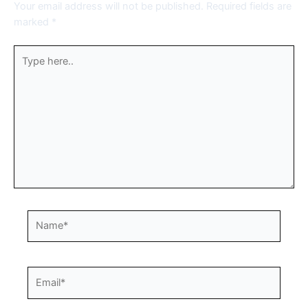
Your email address will not be published.
Required fields are
marked
*
Type
here..
Name*
Email*