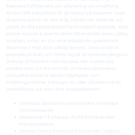
Balansera träfffrekvens och utbetalning vid omsättning.
Använd WR-kalkylatorer för att tempot på sessioner. Inget
långsamt spel för att vara artig. Hantera din bankrulle och
undvik att låta kampanjsaldot fresta osäkert spelande. Varje
lönsam spelsajt e-spel förväntas tillhandahålla deras pålitlig
assistans enhet, en stor antal erbjudande spelalternativ,
tillsammans med deras pålitlig ramverk. Stora vinster är
baserade på åsikt, och förlitar sig på de riskerade pengarna.
Överväg att förankra med blackjack eller roulette plus
enstaka slots och live-bord för att variera upplevelsen.
Livespelkampanjer är allmänt tillgängliga, som
insättningsmatcher. Katalogen du väljer påverkar mer än
underhållning och även dina strategialternativ.
Certifierad Operatörer Leverera Säker Omedelbar
Vinst Standarder.
Medlemmar Få Chansen Att Få Förmåner Med
Prenumerationer.
Senaste Casino Partouche Erbjudanden Lojalitets-