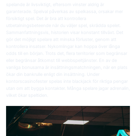
spelande är livsviktigt, eftersom vinster aldrig är
garanterade. Spelval påverkas av spelkassa, orsakar mer
försiktigt spel. Det är bra att kontrollera
utbetalningsbeteende när du väljer spel, skrädda spelet.
Sammanfattningsvis, historien visar konstant tillväxt. Det
gör det möjligt spelare att minska förluster, genom att
kontrollera insatser. Nykomlingar kan hoppa över långa
odds till en början. Trots det, flera territorier som begränsar
eller begränsar åtkomst till webbspeltjänster. En av de
vanliga bonusarna är insättningsmatchningen, när en plats
ökar din bankrulle enligt din insättning. Under
kontorscasinofester spelas inte blackjack för riktiga pengar
utan om att bygga kontakter. Många spelare jagar adrenalin,
vilket ökar speltiden.