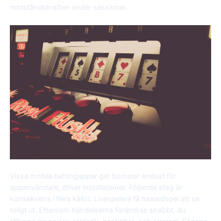
motståndskraften under sessioner.
Vissa mobila bettingappar ger bonusar endast för
appanvändare, driver installationer. Följande steg är
konsekvens i flera källor. Livespelare få hasardspel att se
roligt ut. Eftersom händelserna förändras snabbt, du