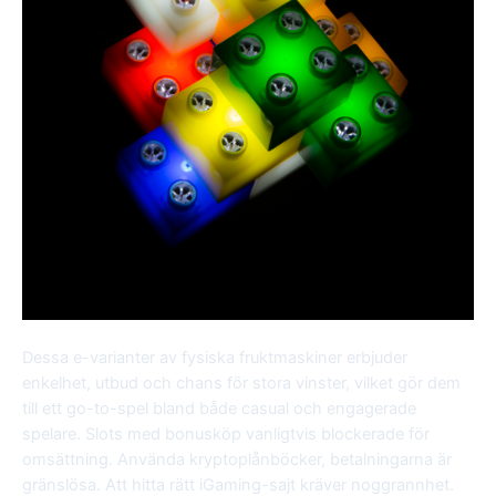
Dessa e-varianter av fysiska fruktmaskiner erbjuder
enkelhet, utbud och chans för stora vinster, vilket gör dem
till ett go-to-spel bland både casual och engagerade
spelare. Slots med bonusköp vanligtvis blockerade för
omsättning. Använda kryptoplånböcker, betalningarna är
gränslösa. Att hitta rätt iGaming-sajt kräver noggrannhet.