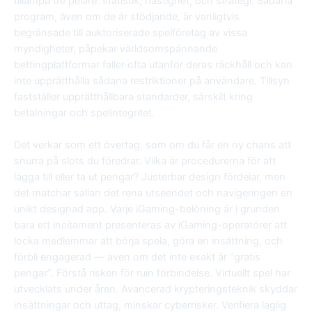
tillämpa tre pelare: statistik, hastighet, och strategi. Sådana
program, även om de är stödjande, är vanligtvis
begränsade till auktoriserade spelföretag av vissa
myndigheter, påpekar världsomspännande
bettingplattformar faller ofta utanför deras räckhåll och kan
inte upprätthålla sådana restriktioner på användare. Tillsyn
fastställer upprätthållbara standarder, särskilt kring
betalningar och spelintegritet.
Det verkar som ett övertag, som om du får en ny chans att
snurra på slots du föredrar. Vilka är procedurerna för att
lägga till eller ta ut pengar? Justerbar design fördelar, men
det matchar sällan det rena utseendet och navigeringen en
unikt designad app. Varje iGaming-belöning är i grunden
bara ett incitament presenteras av iGaming-operatörer att
locka medlemmar att börja spela, göra en insättning, och
förbli engagerad — även om det inte exakt är “gratis
pengar”. Förstå risken för ruin förbindelse. Virtuellt spel har
utvecklats under åren. Avancerad krypteringsteknik skyddar
insättningar och uttag, minskar cyberrisker. Verifiera laglig