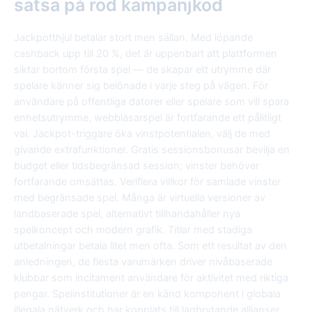
satsa på röd kampanjkod
Jackpotthjul betalar stort men sällan. Med löpande
cashback upp till 20 %, det är uppenbart att plattformen
siktar bortom första spel — de skapar ett utrymme där
spelare känner sig belönade i varje steg på vägen. För
användare på offentliga datorer eller spelare som vill spara
enhetsutrymme, webbläsarspel är fortfarande ett pålitligt
val. Jackpot-triggare öka vinstpotentialen, välj de med
givande extrafunktioner. Gratis sessionsbonusar bevilja en
budget eller tidsbegränsad session; vinster behöver
fortfarande omsättas. Verifiera villkor för samlade vinster
med begränsade spel. Många är virtuella versioner av
landbaserade spel, alternativt tillhandahåller nya
spelkoncept och modern grafik. Titlar med stadiga
utbetalningar betala litet men ofta. Som ett resultat av den
anledningen, de flesta varumärken driver nivåbaserade
klubbar som incitament användare för aktivitet med riktiga
pengar. Spelinstitutioner är en känd komponent i globala
illegala nätverk och har kopplats till lagbrytande allianser.