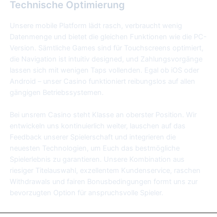
Technische Optimierung
Unsere mobile Platform lädt rasch, verbraucht wenig
Datenmenge und bietet die gleichen Funktionen wie die PC-
Version. Sämtliche Games sind für Touchscreens optimiert,
die Navigation ist intuitiv designed, und Zahlungsvorgänge
lassen sich mit wenigen Taps vollenden. Egal ob iOS oder
Android – unser Casino funktioniert reibungslos auf allen
gängigen Betriebssystemen.
Bei unsrem Casino steht Klasse an oberster Position. Wir
entwickeln uns kontinuierlich weiter, lauschen auf das
Feedback unserer Spielerschaft und integrieren die
neuesten Technologien, um Euch das bestmögliche
Spielerlebnis zu garantieren. Unsere Kombination aus
riesiger Titelauswahl, exzellentem Kundenservice, raschen
Withdrawals und fairen Bonusbedingungen formt uns zur
bevorzugten Option für anspruchsvolle Spieler.