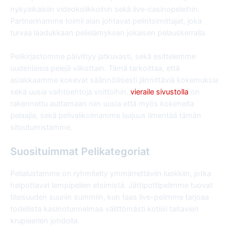
nykyaikaisiin videokolikkoihin sekä live-casinopeleihin.
Partnerinamme toimii alan johtavat pelintoimittajat, joka
turvaa laadukkaan pelielämyksen jokaisen pelauskerralla.
Pelikirjastomme päivittyy jatkuvasti, sekä esittelemme
uudenlaisia pelejä viikottain. Tämä tarkoittaa, että
asiakkaamme kokevat säännöllisesti jännittäviä kokemuksia
sekä uusia vaihtoehtoja voittoihin.
vieraile sivustolla
on
rakennettu auttamaan niin uusia että myös kokeneita
pelaajia, sekä pelivalikoimamme laajuus ilmentää tämän
sitoutumistamme.
Suosituimmat Pelikategoriat
Pelialustamme on ryhmitelty ymmärrettäviin luokkiin, jotka
helpottavat lempipelien etsimistä. Jättipottipelimme tuovat
tilaisuuden suuriin summiin, kun taas live-pelimme tarjoaa
todellista kasinotunnelmaa välittömästi kotiisi taitavien
krupieerien johdolla.