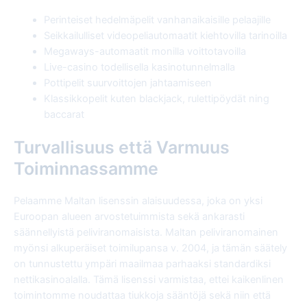
Perinteiset hedelmäpelit vanhanaikaisille pelaajille
Seikkailulliset videopeliautomaatit kiehtovilla tarinoilla
Megaways-automaatit monilla voittotavoilla
Live-casino todellisella kasinotunnelmalla
Pottipelit suurvoittojen jahtaamiseen
Klassikkopelit kuten blackjack, rulettipöydät ning
baccarat
Turvallisuus että Varmuus
Toiminnassamme
Pelaamme Maltan lisenssin alaisuudessa, joka on yksi
Euroopan alueen arvostetuimmista sekä ankarasti
säännellyistä peliviranomaisista. Maltan peliviranomainen
myönsi alkuperäiset toimilupansa v. 2004, ja tämän säätely
on tunnustettu ympäri maailmaa parhaaksi standardiksi
nettikasinoalalla. Tämä lisenssi varmistaa, ettei kaikenlinen
toimintomme noudattaa tiukkoja sääntöjä sekä niin että