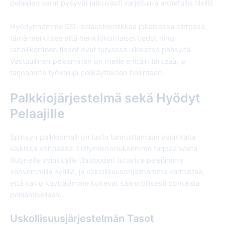
pelaajien varat pysyvät jatkuvasti varjeltuina erotetuilla tileillä.
Hyödynnämme SSL-salaustekniikkaa jokaisessa siirrossa,
tämä merkitsee että henkilökohtaiset tiedot ning
rahaliikenteen tiedot ovat turvassa ulkoisten pääsyltä.
Vastuullinen pelaaminen on meille erittäin tärkeää, ja
tarjoamme työkaluja pelikäytöksen hallintaan.
Palkkiojärjestelmä sekä Hyödyt
Pelaajille
Spinsyn palkkiomalli on luotu tunnustamaan asiakkaita
kaikissa kohdassa. Liittymisbonuksemme tarjoaa vasta
liittyneille asiakkaille tilaisuuden tutustua pelejämme
vahvemmilla eväillä, ja uskollisuusohjelmamme varmistaa,
että vakio käyttäjämme kokevat säännöllisesti bonuksia
pelaamiselleen.
Uskollisuusjärjestelmän Tasot