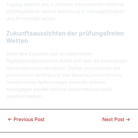
Zugang etabliert uns in primären Alternative für moderne
Wettbegeisterte, welche Bedeutung in Leistungsfähigkeit
und Anonymität setzen.
Zukunftsaussichten der prüfungsfreien
Wetten
Solch eine Evolution zum zu erleichterten
Registrierungsprozessen dürfte sich über die kommenden
Jahre noch mehr verstärken. Digitale Innovationen wie
biometrische Verifizierung über Bezahlsysteme könnten
herkömmliche Verifizierungen komplett ablösen,
wohingegen parallel höchste Sicherheitsstandards
gesichert bleiben.
←
Previous Post
Next Post
→