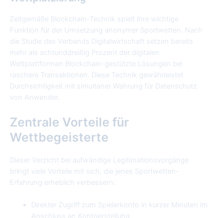
Zeitgemäße Blockchain-Technik spielt ihre wichtige
Funktion für der Umsetzung anonymer Sportwetten. Nach
die Studie des Verbands Digitalwirtschaft setzen bereits
mehr als achtunddreißig Prozent der digitalen
Wettplattformen Blockchain-gestützte Lösungen bei
raschere Transaktionen. Diese Technik gewährleistet
Durchsichtigkeit mit simultaner Wahrung für Datenschutz
von Anwender.
Zentrale Vorteile für
Wettbegeisterte
Dieser Verzicht bei aufwändige Legitimationsvorgänge
bringt viele Vorteile mit sich, die jenes Sportwetten-
Erfahrung erheblich verbessern:
Direkter Zugriff zum Spielerkonto in kurzer Minuten im
Anschluss an Kontoerstellung