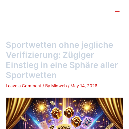
Skip
Post
Main
to
navigation
Men
content
Sportwetten ohne jegliche
Verifizierung: Zügiger
Einstieg in eine Sphäre aller
Sportwetten
Leave a Comment
/ By
Minweb
/
May 14, 2026