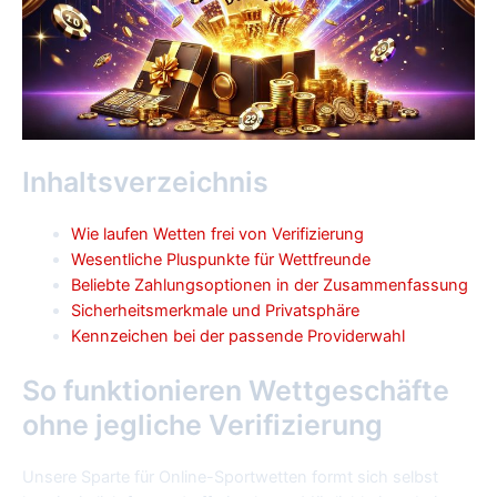
Inhaltsverzeichnis
Wie laufen Wetten frei von Verifizierung
Wesentliche Pluspunkte für Wettfreunde
Beliebte Zahlungsoptionen in der Zusammenfassung
Sicherheitsmerkmale und Privatsphäre
Kennzeichen bei der passende Providerwahl
So funktionieren Wettgeschäfte
ohne jegliche Verifizierung
Unsere Sparte für Online-Sportwetten formt sich selbst