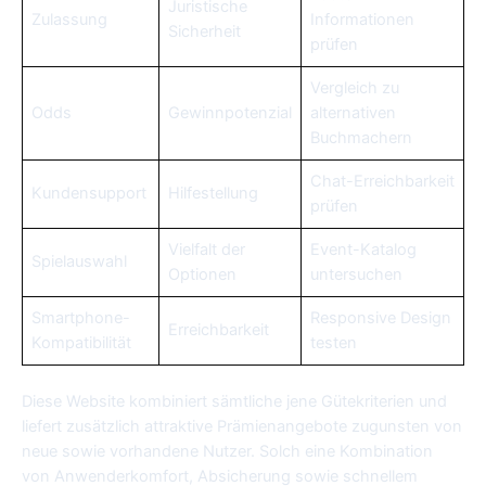
Juristische
Zulassung
Informationen
Sicherheit
prüfen
Vergleich zu
Odds
Gewinnpotenzial
alternativen
Buchmachern
Chat-Erreichbarkeit
Kundensupport
Hilfestellung
prüfen
Vielfalt der
Event-Katalog
Spielauswahl
Optionen
untersuchen
Smartphone-
Responsive Design
Erreichbarkeit
Kompatibilität
testen
Diese Website kombiniert sämtliche jene Gütekriterien und
liefert zusätzlich attraktive Prämienangebote zugunsten von
neue sowie vorhandene Nutzer. Solch eine Kombination
von Anwenderkomfort, Absicherung sowie schnellem