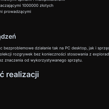
raczającymi 1000000 złotych
ymi prowadzącymi
ządzeń
 bezproblemowe działanie tak na PC desktop, jak i sprzę
kolekcji rozgrywek bez konieczności stosowania z explor
ez znaczenia od wykorzystywanego sprzętu.
 realizacji