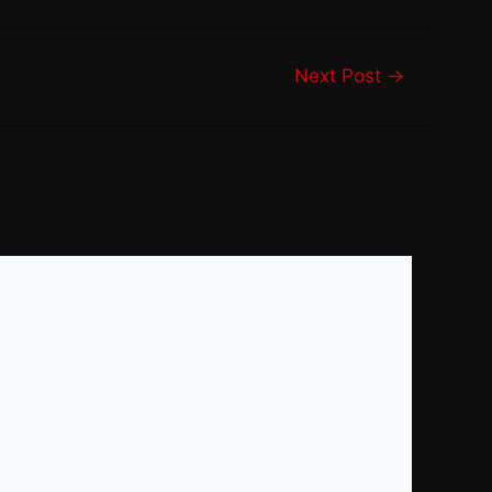
Next Post
→