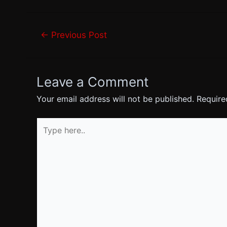
←
Previous Post
Leave a Comment
Your email address will not be published.
Require
Type
here..