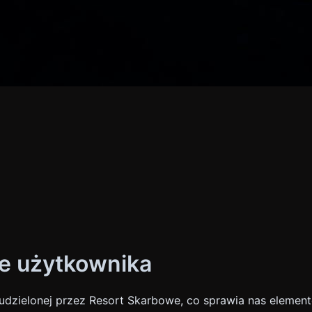
ie użytkownika
 udzielonej przez Resort Skarbowe, co sprawia nas elemente