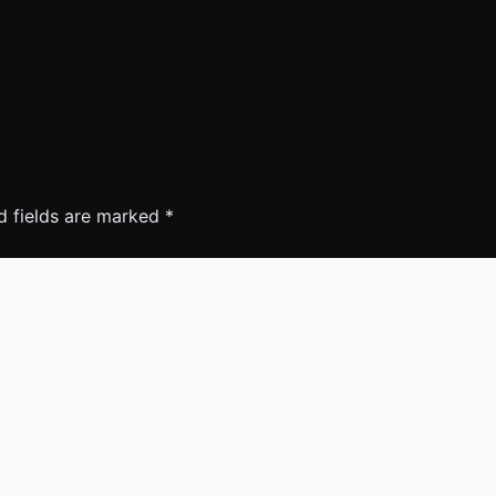
d fields are marked
*