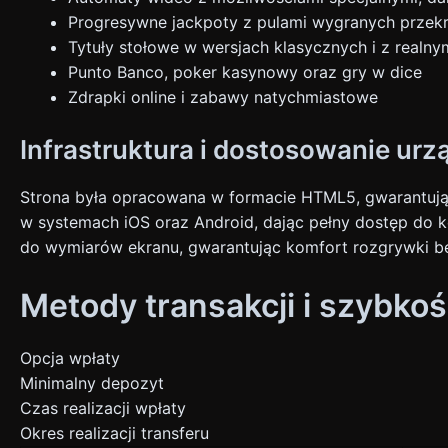
Progresywne jackpoty z pulami wygranych przek
Tytuły stołowe w wersjach klasycznych i z realn
Punto Banco, poker kasynowy oraz gry w dice
Zdrapki online i zabawy natychmiastowe
Infrastruktura i dostosowanie ur
Strona była opracowana w formacie HTML5, gwarantując
w systemach iOS oraz Android, dając pełny dostęp do 
do wymiarów ekranu, gwarantując komfort rozgrywki b
Metody transakcji i szybkość
Opcja wpłaty
Minimalny depozyt
Czas realizacji wpłaty
Okres realizacji transferu