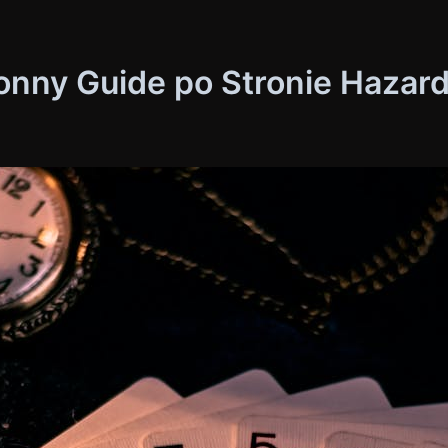
onny Guide po Stronie Hazar