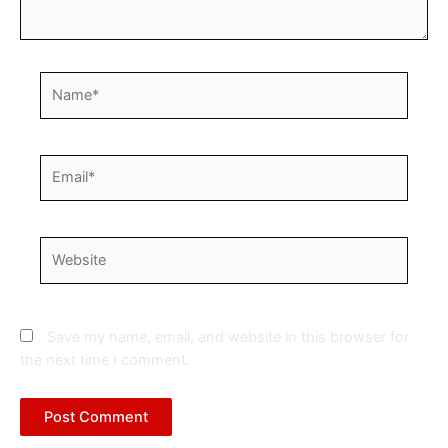
Name*
Email*
Website
Save my name, email, and website in this browser for
the next time I comment.