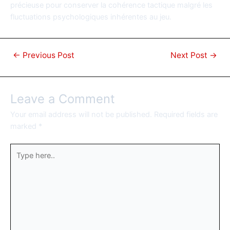
précieuse pour conserver la cohérence tactique malgré les
fluctuations psychologiques inhérentes au jeu.
←
Previous Post
Next Post
→
Leave a Comment
Your email address will not be published.
Required fields are
marked
*
Type
here..