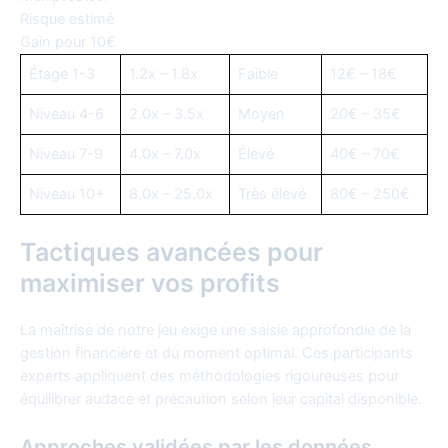
Risque estimé
Gain pour 10€
Étage 1-3
1.2x – 1.8x
Faible
12€ – 18€
Niveau 4-6
2.0x – 3.5x
Moyen
20€ – 35€
Niveau 7-9
4.0x – 7.0x
Élevé
40€ – 70€
Niveau 10+
8.0x – 25.0x
Très élevé
80€ – 250€
Tactiques avancées pour
maximiser vos profits
La maîtrise de notre jeu exige une saisie approfondie de la
gestion financière et du moment optimal. Ces participants
experts appliquent des méthodologies rigoureuses pour
équilibrer audace et précaution selon leur capital disponible.
Approches validées par les données