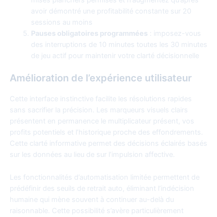
mises planchers permises et n’augmentez qu’après
avoir démontré une profitabilité constante sur 20
sessions au moins
Pauses obligatoires programmées
: imposez-vous
des interruptions de 10 minutes toutes les 30 minutes
de jeu actif pour maintenir votre clarté décisionnelle
Amélioration de l’expérience utilisateur
Cette interface instinctive facilite les résolutions rapides
sans sacrifier la précision. Les marqueurs visuels clairs
présentent en permanence le multiplicateur présent, vos
profits potentiels et l’historique proche des effondrements.
Cette clarté informative permet des décisions éclairés basés
sur les données au lieu de sur l’impulsion affective.
Les fonctionnalités d’automatisation limitée permettent de
prédéfinir des seuils de retrait auto, éliminant l’indécision
humaine qui mène souvent à continuer au-delà du
raisonnable. Cette possibilité s’avère particulièrement