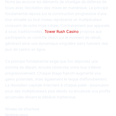
Notre jeu associe les éléments de stratégie de défense de
tours avec l’excitation des mises en numérique. Le principe
fondamental repose sur la construction progressive d’une
tour virtuelle où tout niveau représente un multiplicateur
croissant de votre mise initiale. Contrairement aux appareils
à sous traditionnelles,
Tower Rush Casino
propose aux
participants un contrôle direct sur le moment de retrait,
générant ainsi une dynamique singulière dans l’univers des
jeux de casino en ligne.
Ce principe fondamental exige que l’on déposiez une
somme de départ, ensuite observiez votre tour s’élever
progressivement. Chaque étage franchi augmente vos
gains potentiels, mais également le risque d’effondrement.
La résolution capitale intervient à chaque palier : poursuivre
pour des multiplicateurs plus élevés ou encaisser vos profits
accumulés devant la débâcle inattendue.
Niveau de structure
Multiplicateur