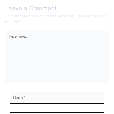
Leave a Comment
Your email address will not be published.
Required fields are
marked
*
Type
here..
Name*