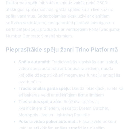
Platformas spēļu bibliotēka sniedz vairāk nekā 2500
atšķirīgus spēļu mašīnas, galda spēles kā arī live kazino
spēļu variantus. Sadarbojamies ekskluzīvi ar cienītiem
softvēra veidotājiem, kas garantēti piedāvā taisnīgas un
sertificētas spēļu produktus ar verificētiem RNG (Gadījuma
Number Generator) mehānismiem.
Pieprasītākie spēļu žanri Trino Platformā
Spēļu automāti:
Tradicionālās klasiskās augļu sloti,
video spēļu automāti ar bonusa raundiem, nauda
krājošie džekpoti kā arī megaways funkciju sniegšās
azartspēles
Tradicionālās galda spēļu:
Daudzi blackjack, rulets kā
arī bakaras veidi ar atšķirīgiem likme limitiem
Tiešraides spēļu zāle:
Reāllaika spēles ar
kvalificētiem dīleriem, ieskaitot Dream Catcher,
Monopoly Live un Lightning Roulette
Pokera video poker automāti:
Plaša izvēle pokera
veidi ar atšķirīgām spēles stratēģijas pieejām