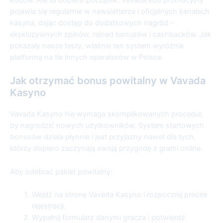
kodów. Ale to dopiero początek. Vavada kod promocyjny
pojawia się regularnie w newsletterze i oficjalnych kanałach
kasyna, dając dostęp do dodatkowych nagród –
ekskluzywnych spinów, reload bonusów i cashbacków. Jak
pokazały nasze testy, właśnie ten system wyróżnia
platformę na tle innych operatorów w Polsce.
Jak otrzymać bonus powitalny w Vavada
Kasyno
Vavada Kasyno nie wymaga skomplikowanych procedur,
by nagrodzić nowych użytkowników. System startowych
bonusów działa płynnie i jest przyjazny nawet dla tych,
którzy dopiero zaczynają swoją przygodę z grami online.
Aby odebrać pakiet powitalny:
Wejdź na stronę Vavada Kasyno i rozpocznij proces
rejestracji.
Wypełnij formularz danymi gracza i potwierdź