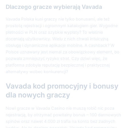
Dlaczego gracze wybierają Vavada
Vavada Polska kusi graczy nie tylko bonusami, ale też
prostotą rejestracji i ogromnym katalogiem gier. Wygodne
płatności w PLN oraz szybkie wypłaty? To właśnie
doceniają użytkownicy. Wielu z nich chwali intuicyjną
obsługę i dynamiczne aplikacje mobilne. A cashback? W
Polsce uznawany jest niemal za obowiązkowy element, bo
pozwala zmniejszyć ryzyko strat. Czy dziwi więc, że
platforma zdobyła reputację bezpiecznej i praktycznej
alternatywy wobec konkurencji?
Vavada kod promocyjny i bonusy
dla nowych graczy
Nowi gracze w Vavada Casino nie muszą robić nic poza
rejestracją, by otrzymać powitalny bonus – 100 darmowych
spinów oraz nawet 4.000 zł trafia na konto bez żadnych