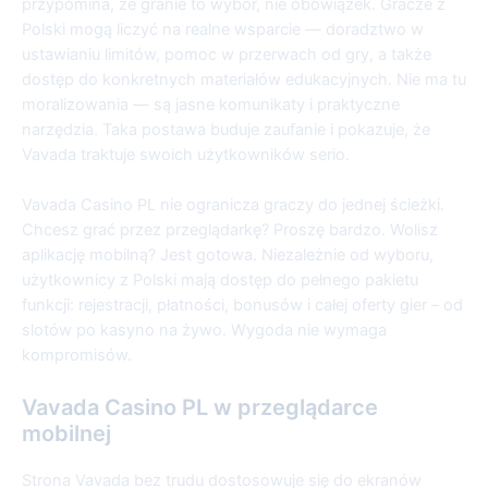
przypomina, że granie to wybór, nie obowiązek. Gracze z
Polski mogą liczyć na realne wsparcie — doradztwo w
ustawianiu limitów, pomoc w przerwach od gry, a także
dostęp do konkretnych materiałów edukacyjnych. Nie ma tu
moralizowania — są jasne komunikaty i praktyczne
narzędzia. Taka postawa buduje zaufanie i pokazuje, że
Vavada traktuje swoich użytkowników serio.
Vavada Casino PL nie ogranicza graczy do jednej ścieżki.
Chcesz grać przez przeglądarkę? Proszę bardzo. Wolisz
aplikację mobilną? Jest gotowa. Niezależnie od wyboru,
użytkownicy z Polski mają dostęp do pełnego pakietu
funkcji: rejestracji, płatności, bonusów i całej oferty gier – od
slotów po kasyno na żywo. Wygoda nie wymaga
kompromisów.
Vavada Casino PL w przeglądarce
mobilnej
Strona Vavada bez trudu dostosowuje się do ekranów