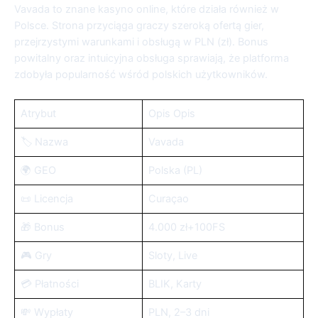
Vavada to znane kasyno online, które działa również w
Polsce. Strona przyciąga graczy szeroką ofertą gier,
przejrzystymi warunkami i obsługą w PLN (zł). Bonus
powitalny oraz intuicyjna obsługa sprawiają, że platforma
zdobyła popularność wśród polskich użytkowników.
Atrybut
Opis Opis
🏷️ Nazwa
Vavada
🌍 GEO
Polska (PL)
📜 Licencja
Curaçao
🎁 Bonus
4.000 zł+100FS
🎮 Gry
Sloty, Live
💳 Płatności
BLIK, Karty
💸 Wypłaty
PLN, 2–3 dni