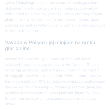
żywo. Z lokalnego debiutanta Vavada stała się graczem
globalnym, a w Polsce zdobyła sympatię użytkowników
dzięki prostym zasadom, licencji Curaçao oraz wygodnym
płatnościom w złotówkach. To konsekwentne podejście
sprawia, że marka systematycznie wzmacnia swoją pozycję
w świecie iGamingu.
Vavada w Polsce i jej miejsce na rynku
gier online
Vavada w Polsce zdobyła popularność dzięki pełnej
lokalizacji i wsparciu dla płatności w złotówkach. Gracze
doceniają możliwość grania w języku polskim i kontakt z
obsługą klienta w rodzimym języku. Oferta promocyjna, w
tym stały cashback 10%, dodatkowo zwiększa atrakcyjność
kasyna. Na tle konkurencji wyróżnia się szeroką gamą gier,
szybkim czasem wypłat i aplikacjami mobilnymi. Wszystko
to czyni serwis istotnym graczem na polskim rynku gier
online.