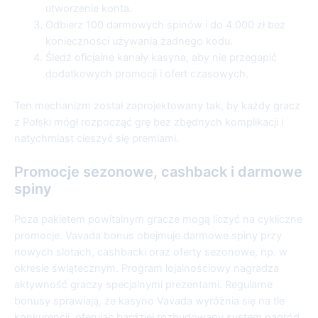
utworzenie konta.
Odbierz 100 darmowych spinów i do 4.000 zł bez
konieczności używania żadnego kodu.
Śledź oficjalne kanały kasyna, aby nie przegapić
dodatkowych promocji i ofert czasowych.
Ten mechanizm został zaprojektowany tak, by każdy gracz
z Polski mógł rozpocząć grę bez zbędnych komplikacji i
natychmiast cieszyć się premiami.
Promocje sezonowe, cashback i darmowe
spiny
Poza pakietem powitalnym gracze mogą liczyć na cykliczne
promocje. Vavada bonus obejmuje darmowe spiny przy
nowych slotach, cashbacki oraz oferty sezonowe, np. w
okresie świątecznym. Program lojalnościowy nagradza
aktywność graczy specjalnymi prezentami. Regularne
bonusy sprawiają, że kasyno Vavada wyróżnia się na tle
konkurencji, oferując bardziej rozbudowany system nagród