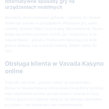
Alternatywne sposoby gry na
urządzeniach mobilnych
Nie każdy chce instalować aplikacje – i dobrze, bo Vavada
działa bez zarzutu w przeglądarce. Wszystkie gry, saldo,
wypłaty, bonusy? Masz to pod ręką, bez pobierania. Strona
ładuje się szybko zarówno na iOS, jak i Androidzie. A co
najważniejsze – gracze z Polski sami decydują czy wolą
grać w aplikacji, czy w wersji mobilnej. Wybór należy do
nich.
Obsługa klienta w Vavada Kasyno
online
Tutaj nikt nie mówi: „proszę czekać do poniedziałku”.
Pomoc w Vavada Kasyno online działa 24 godziny na dobę,
więc odpowiedź możesz dostać nawet o trzeciej w nocy.
Polscy gracze szczególnie cenią to, że obsługa odpowiada
po polsku – bez tłumaczeń, bez kombinowania.