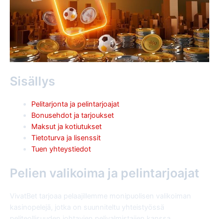
Sisällys
Pelitarjonta ja pelintarjoajat
Bonusehdot ja tarjoukset
Maksut ja kotiutukset
Tietoturva ja lisenssit
Tuen yhteystiedot
Pelien valikoima ja pelintarjoajat
VivatBet tarjoaa pelaajillemme monipuolisen valikoiman
kasinopelejä, jotka on suunniteltu yhteistyössä
peliteollisuuden johtavien pelivalmistajien kanssa.