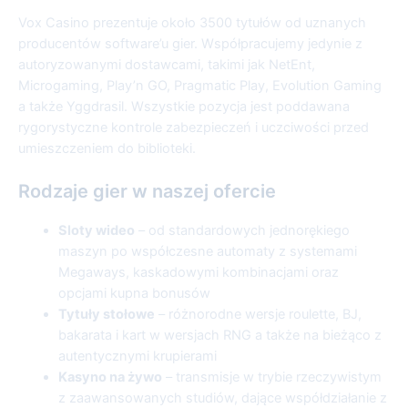
Vox Casino prezentuje około 3500 tytułów od uznanych
producentów software’u gier. Współpracujemy jedynie z
autoryzowanymi dostawcami, takimi jak NetEnt,
Microgaming, Play’n GO, Pragmatic Play, Evolution Gaming
a także Yggdrasil. Wszystkie pozycja jest poddawana
rygorystyczne kontrole zabezpieczeń i uczciwości przed
umieszczeniem do biblioteki.
Rodzaje gier w naszej ofercie
Sloty wideo
– od standardowych jednorękiego
maszyn po współczesne automaty z systemami
Megaways, kaskadowymi kombinacjami oraz
opcjami kupna bonusów
Tytuły stołowe
– różnorodne wersje roulette, BJ,
bakarata i kart w wersjach RNG a także na bieżąco z
autentycznymi krupierami
Kasyno na żywo
– transmisje w trybie rzeczywistym
z zaawansowanych studiów, dające współdziałanie z