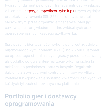
tworzy fundament pewności i transparentności w relacjach
z klientami.
https://europedirect-rybnik.pl/
używa wydajne
protokoły szyfrowania SSL 256-bit, identyczne z takimi
stosowanymi przez organizacje finansowe, oferując
całkowitą ochronę wiadomości indywidualnych oraz
operacji pieniężnych każdego użytkownika.
Sprawdzenie identyczności wykonywana jest zgodnie z
międzynarodowymi normami KYC (Know Your Customer),
co oprócz tego chroni naszych graczy przed oszustwami,
ale dodatkowo gwarantuje realizacje tylko na rachunki
należące do posiadacza konta w kasynie. Regularnie
działamy z zewnętrznymi kontrolerami, jacy weryfikują
rzetelne funkcjonowanie systemów wartości losowych we
każdych tytułach oferowanych na platformie.
Portfolio gier i dostawcy
oprogramowania