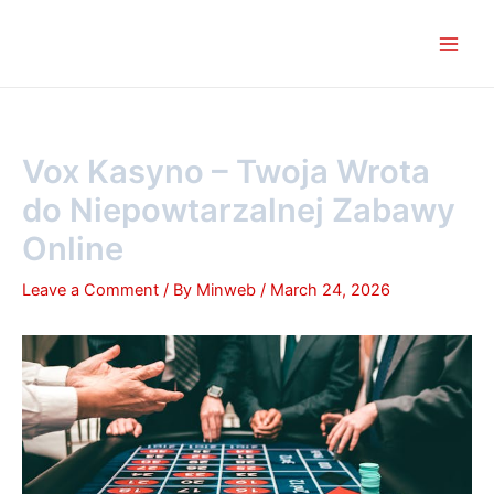
Skip
Post
Main
to
navigation
Men
content
Vox Kasyno – Twoja Wrota
do Niepowtarzalnej Zabawy
Online
Leave a Comment
/ By
Minweb
/
March 24, 2026