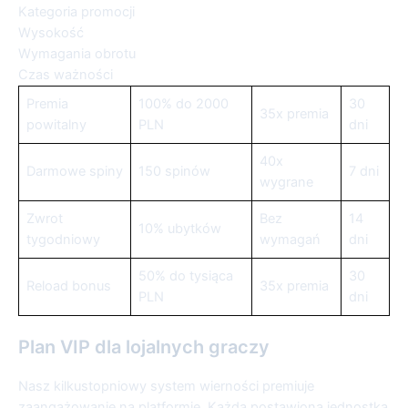
Kategoria promocji
Wysokość
Wymagania obrotu
Czas ważności
Premia
100% do 2000
30
35x premia
powitalny
PLN
dni
40x
Darmowe spiny
150 spinów
7 dni
wygrane
Zwrot
Bez
14
10% ubytków
tygodniowy
wymagań
dni
50% do tysiąca
30
Reload bonus
35x premia
PLN
dni
Plan VIP dla lojalnych graczy
Nasz kilkustopniowy system wierności premiuje
zaangażowanie na platformie. Każda postawiona jednostka