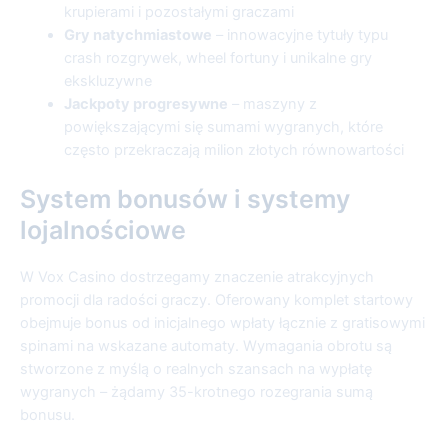
krupierami i pozostałymi graczami
Gry natychmiastowe
– innowacyjne tytuły typu
crash rozgrywek, wheel fortuny i unikalne gry
ekskluzywne
Jackpoty progresywne
– maszyny z
powiększającymi się sumami wygranych, które
często przekraczają milion złotych równowartości
System bonusów i systemy
lojalnościowe
W Vox Casino dostrzegamy znaczenie atrakcyjnych
promocji dla radości graczy. Oferowany komplet startowy
obejmuje bonus od inicjalnego wpłaty łącznie z gratisowymi
spinami na wskazane automaty. Wymagania obrotu są
stworzone z myślą o realnych szansach na wypłatę
wygranych – żądamy 35-krotnego rozegrania sumą
bonusu.