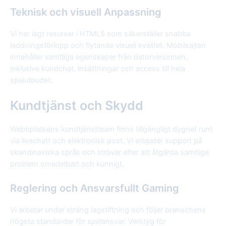
Teknisk och visuell Anpassning
Vi har lagt resurser i HTML5 som säkerställer snabba
laddningsförlopp och flytande visuell kvalitet. Mobilsajten
innehåller samtliga egenskaper från datorversionen,
inklusive kundchat, insättningar och access till hela
spelutbudet.
Kundtjänst och Skydd
Webbplatsens kundtjänstteam finns tillgängligt dygnet runt
via livechatt och elektronisk post. Vi erbjuder support på
skandinaviska språk och strävar efter att åtgärda samtliga
problem omedelbart och kunnigt.
Reglering och Ansvarsfullt Gaming
Vi arbetar under sträng lagstiftning och följer branschens
högsta standarder för spelansvar. Verktyg för