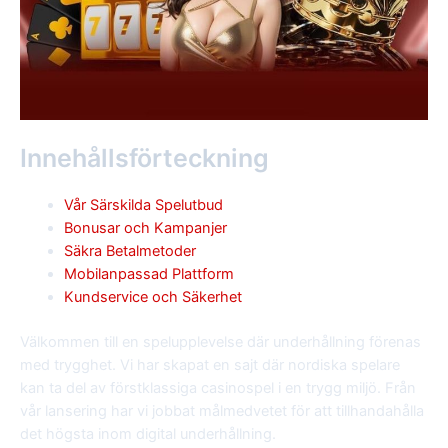
Innehållsförteckning
Vår Särskilda Spelutbud
Bonusar och Kampanjer
Säkra Betalmetoder
Mobilanpassad Plattform
Kundservice och Säkerhet
Välkommen till en spelupplevelse där underhållning förenas
med trygghet. Vi har skapat en sajt där nordiska spelare
kan ta del av förstklassiga casinospel i en trygg miljö. Från
vår lansering har vi jobbat målmedvetet för att tillhandahålla
det högsta inom digital underhållning.