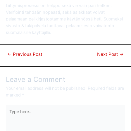
Liittymisprosessi on helppo sekä vie vain pari hetken.
Verifiointi tehdään nopeasti, sekä asiakkaat voivat
pelaamaan pelikirjastostamme käytännössä heti. Suomeksi
sivusto & tukipalvelu tuottavat pelaamisesta vaivatonta
suomalaisille käyttäjille.
←
Previous Post
Next Post
→
Leave a Comment
Your email address will not be published.
Required fields are
marked
*
Type
here..