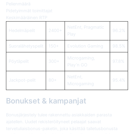
Pelienmäärä
Pidetyimmät toimittajat
Keskimääräinen RTP
NetEnt, Pragmatic
Hedelmäpelit
2400+
96.2%
Play
Suoralähetyspelit
150+
Evolution Gaming
98.5%
Microgaming,
Pöytäpelit
300+
97.8%
Play’n GO
NetEnt,
Jackpot-pelit
80+
95.4%
Microgaming
Bonukset & kampanjat
Bonusjärjestely tulee rakennettu asiakkaiden parasta
ajatellen. Uudet rekisteröityneet pelaajat saavat
tervetuliaisbonus-paketin, joka käsittää talletusbonusta