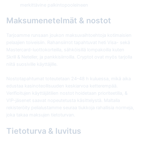
merkittävine palkintopooleineen
Maksumenetelmät & nostot
Tarjoamme runsaan joukon maksuvaihtoehtoja kotimaisien
pelaajien toiveisiin. Rahansiirrot tapahtuvat heti Visa- sekä
Mastercard-luottokorteilla, sähköisillä lompakoilla kuten
Skrill & Neteller, ja pankkisiirroilla. Cryptot ovat myös tarjolla
niitä suosiville käyttäjille.
Nostotapahtumat toteutetaan 24–48 h kuluessa, mikä aika
edustaa kasinoteollisuuden keskiarvoa ketterempää.
Verifioitujen käyttäjätilien nostot hoidetaan prioriteetilla, &
VIP-jäsenet saavat nopeutetusta käsittelystä. Maltalla
rekisteröity pelialustamme seuraa tiukkoja rahallisia normeja,
joka takaa maksujen tietoturvan.
Tietoturva & luvitus