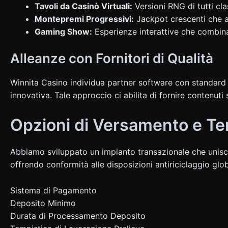
Tavoli da Casinò Virtuali:
Versioni RNG di tutti cla
Montepremi Progressivi:
Jackpot crescenti che arr
Gaming Show:
Esperienze interattive che combi
Alleanze con Fornitori di Qualità
Winnita Casino individua partner software con standard r
innovativa. Tale approccio ci abilita di fornire contenuti
Opzioni di Versamento e Te
Abbiamo sviluppato un impianto transazionale che unisce
offrendo conformità alle disposizioni antiriciclaggio glob
Sistema di Pagamento
Deposito Minimo
Durata di Processamento Deposito