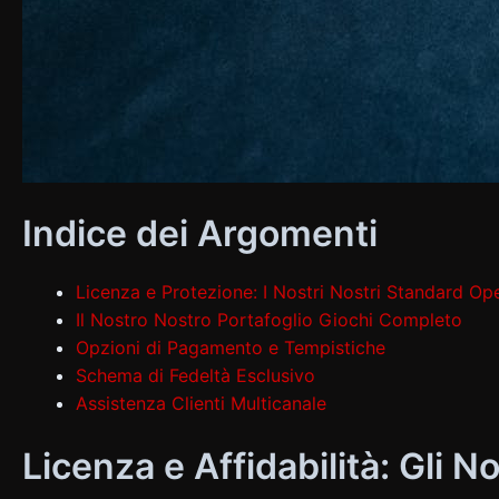
Indice dei Argomenti
Licenza e Protezione: I Nostri Nostri Standard Ope
Il Nostro Nostro Portafoglio Giochi Completo
Opzioni di Pagamento e Tempistiche
Schema di Fedeltà Esclusivo
Assistenza Clienti Multicanale
Licenza e Affidabilità: Gli N