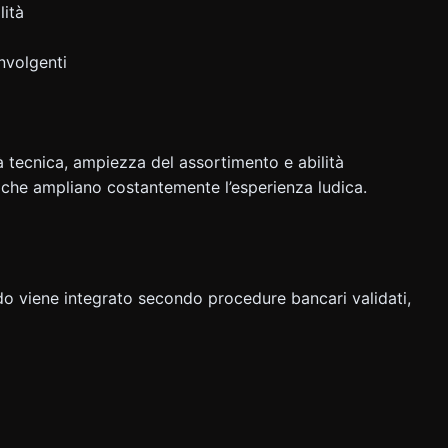
lità
nvolgenti
à tecnica, ampiezza del assortimento e abilità
li che ampliano costantemente l’esperienza ludica.
do viene integrato secondo procedure bancari validati,