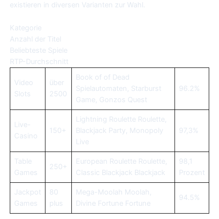
existieren in diversen Varianten zur Wahl.
Kategorie
Anzahl der Titel
Beliebteste Spiele
RTP-Durchschnitt
Book of of Dead
Video
über
Spielautomaten, Starburst
96.2%
Slots
2500
Game, Gonzos Quest
Lightning Roulette Roulette,
Live-
150+
Blackjack Party, Monopoly
97,3%
Casino
Live
Table
European Roulette Roulette,
98,1
250+
Games
Classic Blackjack Blackjack
Prozent
Jackpot
80
Mega-Moolah Moolah,
94.5%
Games
plus
Divine Fortune Fortune