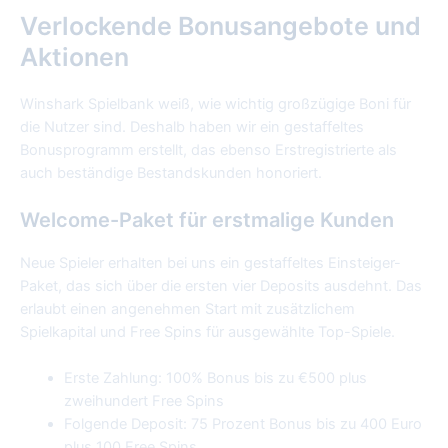
Verlockende Bonusangebote und
Aktionen
Winshark Spielbank weiß, wie wichtig großzügige Boni für
die Nutzer sind. Deshalb haben wir ein gestaffeltes
Bonusprogramm erstellt, das ebenso Erstregistrierte als
auch beständige Bestandskunden honoriert.
Welcome-Paket für erstmalige Kunden
Neue Spieler erhalten bei uns ein gestaffeltes Einsteiger-
Paket, das sich über die ersten vier Deposits ausdehnt. Das
erlaubt einen angenehmen Start mit zusätzlichem
Spielkapital und Free Spins für ausgewählte Top-Spiele.
Erste Zahlung: 100% Bonus bis zu €500 plus
zweihundert Free Spins
Folgende Deposit: 75 Prozent Bonus bis zu 400 Euro
plus 100 Free Spins