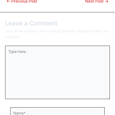
←
Previous Post
Next Post
→
Leave a Comment
Your email address will not be published.
Required fields are
marked
*
Type
here..
Name*