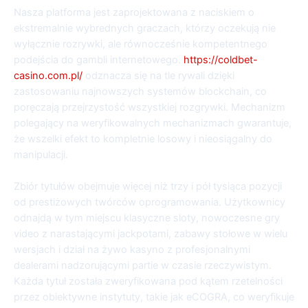
Nasza platforma jest zaprojektowana z naciskiem o
ekstremalnie wybrednych graczach, którzy oczekują nie
wyłącznie rozrywki, ale równocześnie kompetentnego
podejścia do gambli internetowego.
https://coldbet-
casino.com.pl/
odznacza się na tle rywali dzięki
zastosowaniu najnowszych systemów blockchain, co
poręczają przejrzystość wszystkiej rozgrywki. Mechanizm
polegający na weryfikowalnych mechanizmach gwarantuje,
że wszelki efekt to kompletnie losowy i nieosiągalny do
manipulacji.
Zbiór tytułów obejmuje więcej niż trzy i pół tysiąca pozycji
od prestiżowych twórców oprogramowania. Użytkownicy
odnajdą w tym miejscu klasyczne sloty, nowoczesne gry
video z narastającymi jackpotami, zabawy stołowe w wielu
wersjach i dział na żywo kasyno z profesjonalnymi
dealerami nadzorującymi partie w czasie rzeczywistym.
Każda tytuł została zweryfikowana pod kątem rzetelności
przez obiektywne instytuty, takie jak eCOGRA, co weryfikuje