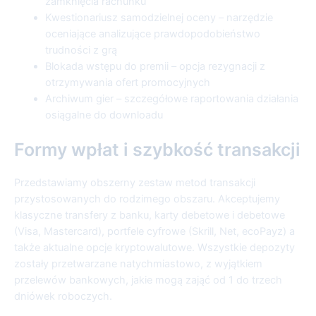
zamknięcia rachunku
Kwestionariusz samodzielnej oceny – narzędzie
oceniające analizujące prawdopodobieństwo
trudności z grą
Blokada wstępu do premii – opcja rezygnacji z
otrzymywania ofert promocyjnych
Archiwum gier – szczegółowe raportowania działania
osiągalne do downloadu
Formy wpłat i szybkość transakcji
Przedstawiamy obszerny zestaw metod transakcji
przystosowanych do rodzimego obszaru. Akceptujemy
klasyczne transfery z banku, karty debetowe i debetowe
(Visa, Mastercard), portfele cyfrowe (Skrill, Net, ecoPayz) a
także aktualne opcje kryptowalutowe. Wszystkie depozyty
zostały przetwarzane natychmiastowo, z wyjątkiem
przelewów bankowych, jakie mogą zająć od 1 do trzech
dniówek roboczych.