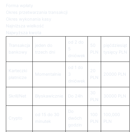
Forma wpłaty
Okres przetwarzania transakcji
Okres wykonania kasy
Najniższa wielkość
Najwyższa kwota
od 2 do
Transakcja
jeden do
50
pięćdziesiąt
5
bankowy
trzech dni
PLN
tysięcy PLN
dniówek
od 1 do
Karteczki
20
Momentalnie
3
20000 PLN
płatnicze
PLN
dniówek
30
Skrill/Net
Błyskawicznie
Do 24h
30000 PLN
PLN
Do
od 15 do 30
100
100,000
Crypto
dwóch
minutek
PLN
PLN
godzin