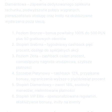
Diamentowa – zapewnia dedykowanego opiekuna
rachunku, podwyższone pułapy wygranych,
pierwszeństwo obsługę oraz invity na ekskluzywne
wydarzenia poza siecią.
Poziom Bronze – bonus powitalny 100% do 500 PLN
plus 50 gratisowych obrotów
Stopień Srebrna – tygodniowy cashback pięć
procent, dostęp do specjalnych akcji
Poziom Złota – cashback osiem procent,
comiesięczny nagroda urodzinowa, szybsze
płatności
Szczebel Platynowy – cashback 12%, przypisane
bonusy, ograniczenia wyższe o pięćdziesiąt procent
Stopień Diamentowy – zwrot 18%, osobisty
menedżer, nielimitowane płatności
Stopień VIP Elite – spersonalizowane regulamin,
ekskluzywne bonusy, invity na eventy