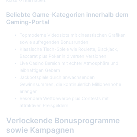
Klassik-Titel haben.
Beliebte Game-Kategorien innerhalb dem
Gaming-Portal
Topmoderne Videoslots mit cineastischen Grafiken
sowie aufregenden Bonusrunden
Klassische Tisch-Spiele wie Roulette, Blackjack,
Baccarat plus Poker in diversen Versionen
Live Casino Bereich mit echter Atmosphäre und
leibhaftigen Gebern
Jackpotspiele durch anwachsenden
Gewinnsummen, die kontinuierlich Millionenhöhe
erlangen
Besondere Wettbewerbe plus Contests mit
attraktiven Preisgeldern
Verlockende Bonusprogramme
sowie Kampagnen