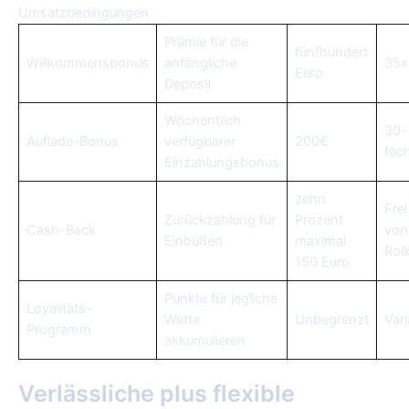
Umsatzbedingungen
Prämie für die
fünfhundert
Willkommensbonus
anfängliche
35x
Euro
Deposit
Wöchentlich
30-
Auflade-Bonus
verfügbarer
200€
fac
Einzahlungsbonus
zehn
Frei
Zurückzahlung für
Prozent
Cash-Back
von
Einbußen
maximal
Roll
150 Euro
Punkte für jegliche
Loyalitäts-
Wette
Unbegrenzt
Vari
Programm
akkumulieren
Verlässliche plus flexible