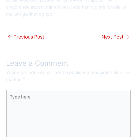
ut blir eksekvert presist når du trykker knappen – et
avgjørende aspekt når millisekunder kan utgjøre forskjellen
mellom gevinst og tap.
←
Previous Post
Next Post
→
Leave a Comment
Your email address will not be published.
Required fields are
marked
*
Type
here..