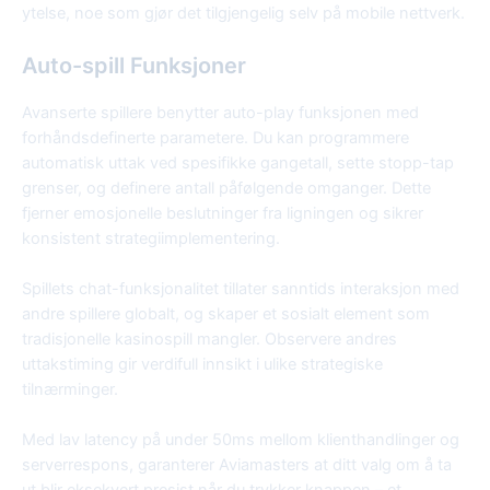
ytelse, noe som gjør det tilgjengelig selv på mobile nettverk.
Auto-spill Funksjoner
Avanserte spillere benytter auto-play funksjonen med
forhåndsdefinerte parametere. Du kan programmere
automatisk uttak ved spesifikke gangetall, sette stopp-tap
grenser, og definere antall påfølgende omganger. Dette
fjerner emosjonelle beslutninger fra ligningen og sikrer
konsistent strategiimplementering.
Spillets chat-funksjonalitet tillater sanntids interaksjon med
andre spillere globalt, og skaper et sosialt element som
tradisjonelle kasinospill mangler. Observere andres
uttakstiming gir verdifull innsikt i ulike strategiske
tilnærminger.
Med lav latency på under 50ms mellom klienthandlinger og
serverrespons, garanterer Aviamasters at ditt valg om å ta