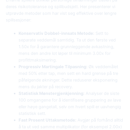
deres risikotoleranse og spillbudsjett. Her presenterer vi
utprøvde metoder som har vist seg effektive over lengre
spillsesjoner:
Konservativ Dobbel-innsats Metode:
Sett to
separate veddemål samtidig. Ta ut den første ved
1.50x for å garantere grunnleggende avkastning,
mens den andre lot løper til minimum 3.00x for
profittmaksimering.
Progressiv Martingale Tilpasning:
Øk veddemålet
med 50% etter tap, men sett en hard grense på tre
påfølgende økninger. Dette reduserer eksponering
mens du jakter på recovery.
Statistisk Mønstergjenkjenning:
Analyser de siste
100 omgangene for å identifisere gruppering av lave
eller høye gangetall, selv om hvert spill er uavhengig
statistisk sett.
Fast Prosent Uttaksmetode:
Avgjør på forhånd alltid
å ta ut ved samme multiplikator (for eksempel 2.00x)