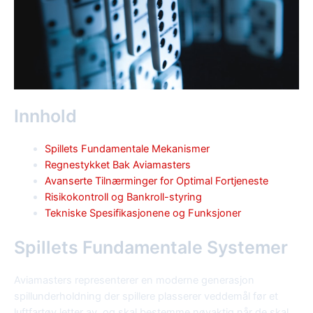
Innhold
Spillets Fundamentale Mekanismer
Regnestykket Bak Aviamasters
Avanserte Tilnærminger for Optimal Fortjeneste
Risikokontroll og Bankroll-styring
Tekniske Spesifikasjonene og Funksjoner
Spillets Fundamentale Systemer
Aviamasters representerer en moderne generasjon
spillunderholdning der spillere plasserer veddemål før et
luftfartøy letter av, og skal bestemme nøyaktig når de skal