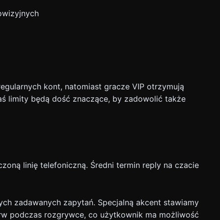
owizyjnych
egularnych kont, natomiast gracze VIP otrzymują
ś limity będą dość znaczące, by zadowolić także
oną linię telefoniczną. Średni termin reply na czacie
zych zadawanych zapytań. Specjalną akcent stawiamy
zerw podczas rozgrywce, co użytkownik ma możliwość