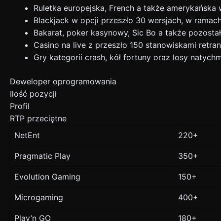
Ruletka europejska, French a także amerykańska
Blackjack w opcji przeszło 30 wersjach, w ramac
Bakarat, poker kasynowy, Sic Bo a także pozostałe
Casino na live z przeszło 150 stanowiskami retra
Gry kategorii crash, kół fortuny oraz losy natych
Deweloper oprogramowania
Ilość pozycji
Profil
RTP przeciętne
NetEnt
220+
Pragmatic Play
350+
Evolution Gaming
150+
Microgaming
400+
Play’n GO
180+