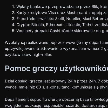
Wpłaty bankowe przeprowadzane przez Blik, któr
Karty kredytowe Visa oraz Mastercard z opcją za
E-portfele e-wallets: Skrill, Neteller, MuchBette
Crypto: Bitcoin, Ethereum, Litecoin, Tether ze dis
Vouchery prepaid CashtoCode skierowane do gr
Wypłaty są realizowane poprzez wewnętrzny departamen
uprzywilejowane traktowanie o wykonaniem w max 2 god
użytkowników high-roller.
Pomoc graczy użytkownik
Dział obsługi gracza jest aktywny 24 h przez 24h, 7 dób
wynosi mniej niż 60 s, a konsultanci komunikują się płyn
Departament supportu oferuje obszerną bazę knowledge
względem edukację responsible hazardu, dostarczając