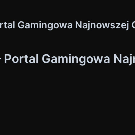
ortal Gamingowa Najnowszej 
– Portal Gamingowa Na