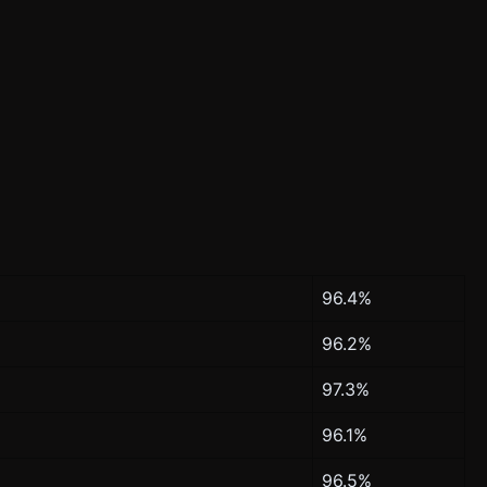
96.4%
96.2%
97.3%
96.1%
96.5%