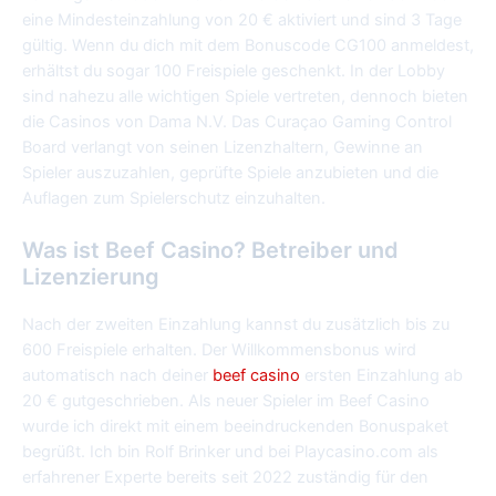
eine Mindesteinzahlung von 20 € aktiviert und sind 3 Tage
gültig. Wenn du dich mit dem Bonuscode CG100 anmeldest,
erhältst du sogar 100 Freispiele geschenkt. In der Lobby
sind nahezu alle wichtigen Spiele vertreten, dennoch bieten
die Casinos von Dama N.V. Das Curaçao Gaming Control
Board verlangt von seinen Lizenzhaltern, Gewinne an
Spieler auszuzahlen, geprüfte Spiele anzubieten und die
Auflagen zum Spielerschutz einzuhalten.
Was ist Beef Casino? Betreiber und
Lizenzierung
Nach der zweiten Einzahlung kannst du zusätzlich bis zu
600 Freispiele erhalten. Der Willkommensbonus wird
automatisch nach deiner
beef casino
ersten Einzahlung ab
20 € gutgeschrieben. Als neuer Spieler im Beef Casino
wurde ich direkt mit einem beeindruckenden Bonuspaket
begrüßt. Ich bin Rolf Brinker und bei Playcasino.com als
erfahrener Experte bereits seit 2022 zuständig für den