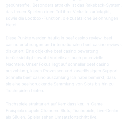
gebührenfrei. Besonders attraktiv ist das Rakeback-System,
das treuen Spielern einen Teil ihrer Verluste zurückgibt,
sowie die Lootbox-Funktion, die zusätzliche Belohnungen
bietet.
Diese Punkte werden häufig in beef casino review, beef
casino erfahrungen und internationalen beef casino reviews
diskutiert. Eine objektive beef casino bewertung
berücksichtigt sowohl Vorteile als auch potenzielle
Nachteile. Unser Fokus liegt auf schneller beef casino
auszahlung, klaren Prozessen und zuverlässigem Support.
Schnelle beef casino auszahlung Ich habe bemerkt, dass
sie eine beeindruckende Sammlung von Slots bis hin zu
Tischspielen bieten.
Tischspiele strukturiert auf Kernklassiker. In-Game-
Freispiele stapeln Chancen. Slots, Tischspiele, Live-Dealer
als Säulen. Spieler sehen Umsatzfortschritt live.