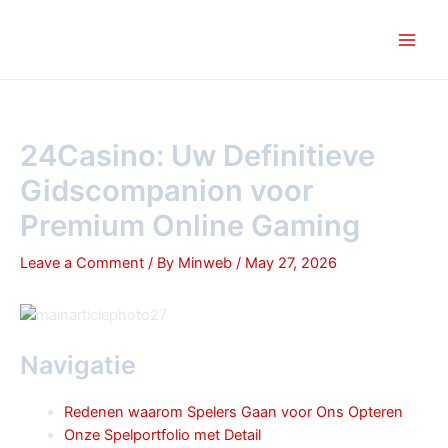
Skip
Post
Main
to
navigation
Men
content
24Casino: Uw Definitieve
Gidscompanion voor
Premium Online Gaming
Leave a Comment
/ By
Minweb
/
May 27, 2026
Navigatie
Redenen waarom Spelers Gaan voor Ons Opteren
Onze Spelportfolio met Detail