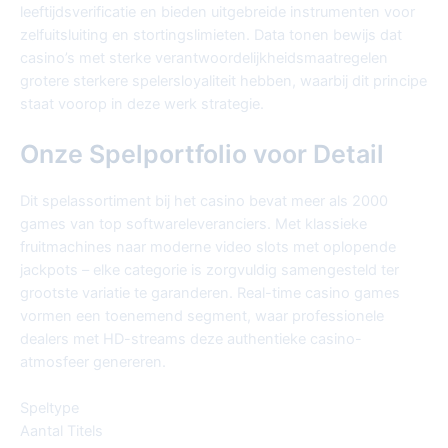
leeftijdsverificatie en bieden uitgebreide instrumenten voor
zelfuitsluiting en stortingslimieten. Data tonen bewijs dat
casino’s met sterke verantwoordelijkheidsmaatregelen
grotere sterkere spelersloyaliteit hebben, waarbij dit principe
staat voorop in deze werk strategie.
Onze Spelportfolio voor Detail
Dit spelassortiment bij het casino bevat meer als 2000
games van top softwareleveranciers. Met klassieke
fruitmachines naar moderne video slots met oplopende
jackpots – elke categorie is zorgvuldig samengesteld ter
grootste variatie te garanderen. Real-time casino games
vormen een toenemend segment, waar professionele
dealers met HD-streams deze authentieke casino-
atmosfeer genereren.
Speltype
Aantal Titels