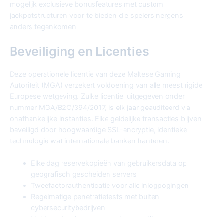
mogelijk exclusieve bonusfeatures met custom
jackpotstructuren voor te bieden die spelers nergens
anders tegenkomen.
Beveiliging en Licenties
Deze operationele licentie van deze Maltese Gaming
Autoriteit (MGA) verzekert voldoening van alle meest rigide
Europese wetgeving. Zulke licentie, uitgegeven onder
nummer MGA/B2C/394/2017, is elk jaar geauditeerd via
onafhankelijke instanties. Elke geldelijke transacties blijven
beveiligd door hoogwaardige SSL-encryptie, identieke
technologie wat internationale banken hanteren.
Elke dag reservekopieën van gebruikersdata op
geografisch gescheiden servers
Tweefactorauthenticatie voor alle inlogpogingen
Regelmatige penetratietests met buiten
cybersecuritybedrijven