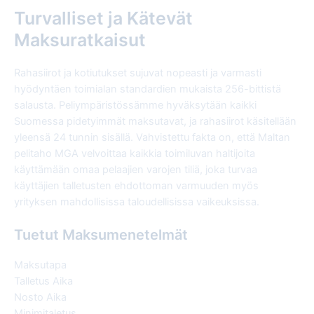
Turvalliset ja Kätevät
Maksuratkaisut
Rahasiirot ja kotiutukset sujuvat nopeasti ja varmasti
hyödyntäen toimialan standardien mukaista 256-bittistä
salausta. Peliympäristössämme hyväksytään kaikki
Suomessa pidetyimmät maksutavat, ja rahasiirot käsitellään
yleensä 24 tunnin sisällä. Vahvistettu fakta on, että Maltan
pelitaho MGA velvoittaa kaikkia toimiluvan haltijoita
käyttämään omaa pelaajien varojen tiliä, joka turvaa
käyttäjien talletusten ehdottoman varmuuden myös
yrityksen mahdollisissa taloudellisissa vaikeuksissa.
Tuetut Maksumenetelmät
Maksutapa
Talletus Aika
Nosto Aika
Minimitaletus