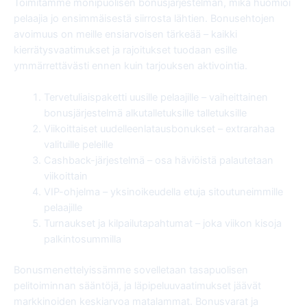
Toimitamme monipuolisen bonusjärjestelmän, mikä huomioi
pelaajia jo ensimmäisestä siirrosta lähtien. Bonusehtojen
avoimuus on meille ensiarvoisen tärkeää – kaikki
kierrätysvaatimukset ja rajoitukset tuodaan esille
ymmärrettävästi ennen kuin tarjouksen aktivointia.
Tervetuliaispaketti uusille pelaajille – vaiheittainen
bonusjärjestelmä alkutalletuksille talletuksille
Viikoittaiset uudelleenlatausbonukset – extrarahaa
valituille peleille
Cashback-järjestelmä – osa häviöistä palautetaan
viikoittain
VIP-ohjelma – yksinoikeudella etuja sitoutuneimmille
pelaajille
Turnaukset ja kilpailutapahtumat – joka viikon kisoja
palkintosummilla
Bonusmenettelyissämme sovelletaan tasapuolisen
pelitoiminnan sääntöjä, ja läpipeluuvaatimukset jäävät
markkinoiden keskiarvoa matalammat. Bonusvarat ja