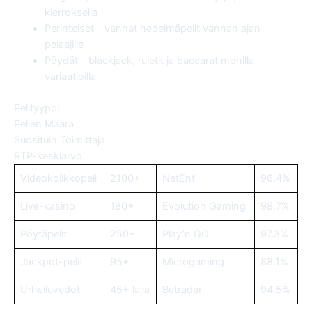
kierroksella
Perinteiset – vanhat hedelmäpelit vanhan ajan
pelaajille
Pöydät – blackjack, ruletit ja baccarat monilla
variaatioilla
Pelityyppi
Pelien Määrä
Suosituin Toimittaja
RTP-keskiarvo
Videokolikkopeli
2100+
NetEnt
96.4%
Live-kasino
180+
Evolution Gaming
98.7%
Pöytäpelit
250+
Play’n GO
97.3%
Jackpot-pelit
95+
Microgaming
88.1%
Urheiluvedot
45+ lajia
Betradar
94.5%