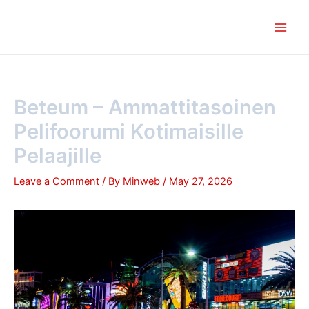
Skip
Post
Main
to
navigation
Men
content
Beteum – Ammattitasoinen
Pelifoorumi Kotimaisille
Pelaajille
Leave a Comment
/ By
Minweb
/
May 27, 2026