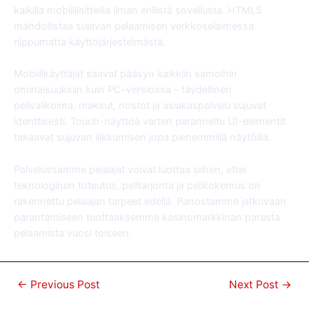
kaikilla mobiililaitteilla ilman erillistä sovellusta. HTML5
mahdollistaa sulavan pelaamisen verkkoselaimessa
riippumatta käyttöjärjestelmästä.
Mobiilikäyttäjät saavat pääsyn kaikkiin samoihin
ominaisuuksiin kuin PC-versiossa – täydellinen
pelivalikoima, maksut, nostot ja asiakaspalvelu sujuvat
identtisesti. Touch-näyttöä varten paranneltu UI-elementit
takaavat sujuvan liikkumisen jopa pienemmillä näytöillä.
Palvelussamme pelaajat voivat luottaa siihen, ettei
teknologinen toteutus, pelitarjonta ja pelikokemus on
rakennettu pelaajan tarpeet edellä. Panostamme jatkuvaan
parantamiseen tuottaaksemme kasinomarkkinan parasta
pelaamista vuosi toiseen.
←
Previous Post
Next Post
→