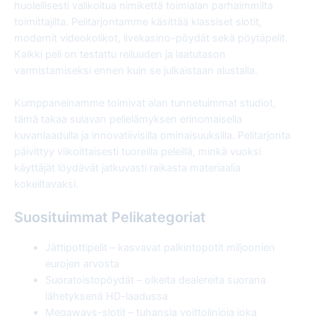
huolellisesti valikoitua nimikettä toimialan parhaimmilta
toimittajilta. Pelitarjontamme käsittää klassiset slotit,
modernit videokolikot, livekasino-pöydät sekä pöytäpelit.
Kaikki peli on testattu reiluuden ja laatutason
varmistamiseksi ennen kuin se julkaistaan alustalla.
Kumppaneinamme toimivat alan tunnetuimmat studiot,
tämä takaa sulavan pelielämyksen erinomaisella
kuvanlaadulla ja innovatiivisilla ominaisuuksilla. Pelitarjonta
päivittyy viikoittaisesti tuoreilla peleillä, minkä vuoksi
käyttäjät löydävät jatkuvasti raikasta materiaalia
kokeiltavaksi.
Suosituimmat Pelikategoriat
Jättipottipelit – kasvavat palkintopotit miljoonien
eurojen arvosta
Suoratoistopöydät – oikeita dealereita suorana
lähetyksenä HD-laadussa
Megaways-slotit – tuhansia voittolinjoja joka