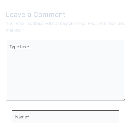
Leave a Comment
Your email address will not be published.
Required fields are
marked
*
Type
here..
Name*