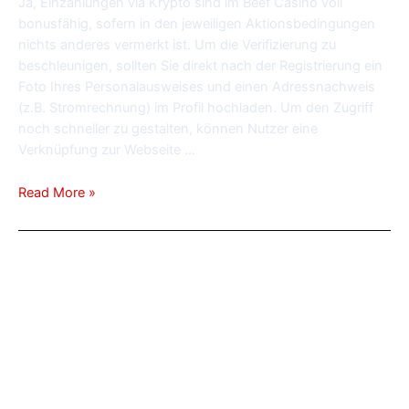
Ja, Einzahlungen via Krypto sind im Beef Casino voll
bonusfähig, sofern in den jeweiligen Aktionsbedingungen
nichts anderes vermerkt ist. Um die Verifizierung zu
beschleunigen, sollten Sie direkt nach der Registrierung ein
Foto Ihres Personalausweises und einen Adressnachweis
(z.B. Stromrechnung) im Profil hochladen. Um den Zugriff
noch schneller zu gestalten, können Nutzer eine
Verknüpfung zur Webseite …
Read More »