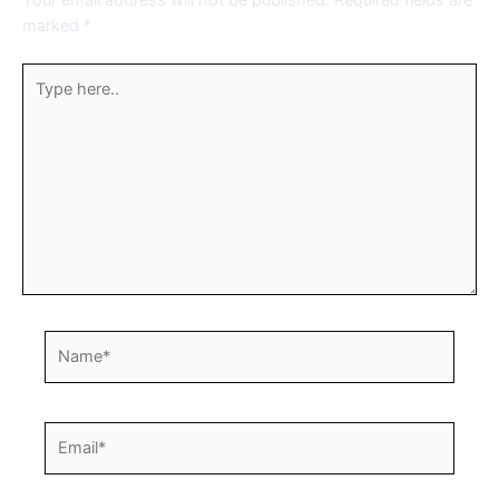
Your email address will not be published.
Required fields are
marked
*
Type
here..
Name*
Email*