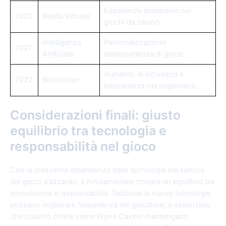
Esperienze immersive nei
2020
Realtà Virtuale
giochi da casinò.
Intelligenza
Personalizzazione
2021
Artificiale
dell’esperienza di gioco.
Aumento di sicurezza e
2022
Blockchain
trasparenza nei pagamenti.
Considerazioni finali: giusto
equilibrio tra tecnologia e
responsabilità nel gioco
Con la crescente dipendenza dalla tecnologia nel settore
del gioco d’azzardo, è fondamentale trovare un equilibrio tra
innovazione e responsabilità. Sebbene le nuove tecnologie
possano migliorare l’esperienza del giocatore, è essenziale
che i casinò online come Wyns Casino mantengano