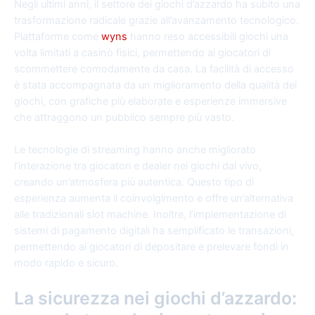
Negli ultimi anni, il settore dei giochi d’azzardo ha subito una
trasformazione radicale grazie all’avanzamento tecnologico.
Piattaforme come
wyns
hanno reso accessibili giochi una
volta limitati a casinò fisici, permettendo ai giocatori di
scommettere comodamente da casa. La facilità di accesso
è stata accompagnata da un miglioramento della qualità dei
giochi, con grafiche più elaborate e esperienze immersive
che attraggono un pubblico sempre più vasto.
Le tecnologie di streaming hanno anche migliorato
l’interazione tra giocatori e dealer nei giochi dal vivo,
creando un’atmosfera più autentica. Questo tipo di
esperienza aumenta il coinvolgimento e offre un’alternativa
alle tradizionali slot machine. Inoltre, l’implementazione di
sistemi di pagamento digitali ha semplificato le transazioni,
permettendo ai giocatori di depositare e prelevare fondi in
modo rapido e sicuro.
La sicurezza nei giochi d’azzardo: