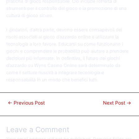
pratiche di gioco responsabile. Ciò include l’offerta di
strumenti per il controllo del gioco e la promozione di una
cultura di gioco sicuro.
I giocatori, d’altra parte, devono essere consapevoli dei
rischi associati al gioco d’azzardo online e utilizzare la
tecnologia a loro favore. Educarsi su come funzionano i
giochi e comprendere le probabilità può aiutare a prendere
decisioni più informate. In definitiva, il futuro dei giochi
d’azzardo su Wyns Casino Online sarà determinato da
come il settore riuscirà a integrare tecnologia e
responsabilità in un modo che benefici tutti.
←
Previous Post
Next Post
→
Leave a Comment