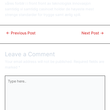
våres forblir i i front front av teknologisk innovasjon
samtidig vi samtidig casinoet holder de høyeste mest
strenge standarder for trygge samt ærlig spill.
←
Previous Post
Next Post
→
Leave a Comment
Your email address will not be published.
Required fields are
marked
*
Type
here..