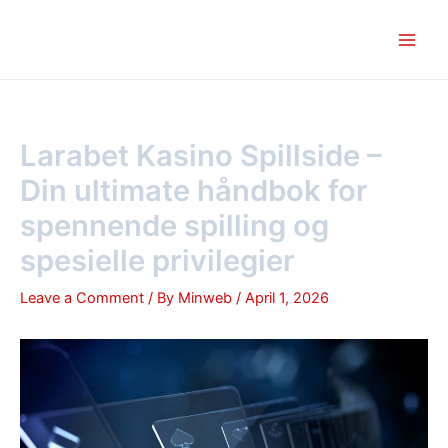
Skip
Post
Main
to
navigation
Men
content
Larabet Kasino Spillside –
Din ultimate håndbok for
spennende spilling og
spesielle privilegier
Leave a Comment
/ By
Minweb
/
April 1, 2026