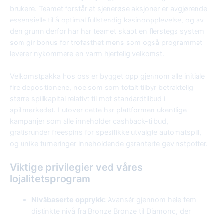
brukere. Teamet forstår at sjenerøse aksjoner er avgjørende
essensielle til å optimal fullstendig kasinoopplevelse, og av
den grunn derfor har har teamet skapt en flerstegs system
som gir bonus for trofasthet mens som også programmet
leverer nykommere en varm hjertelig velkomst.
Velkomstpakka hos oss er bygget opp gjennom alle initiale
fire depositionene, noe som som totalt tilbyr betraktelig
større spillkapital relativt til mot standardtilbud i
spillmarkedet. I utover dette har plattformen ukentlige
kampanjer som alle inneholder cashback-tilbud,
gratisrunder freespins for spesifikke utvalgte automatspill,
og unike turneringer inneholdende garanterte gevinstpotter.
Viktige privilegier ved våres
lojalitetsprogram
Nivåbaserte opprykk:
Avansér gjennom hele fem
distinkte nivå fra Bronze Bronze til Diamond, der