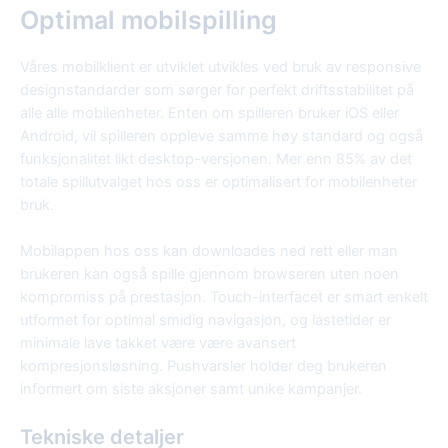
Optimal mobilspilling
Våres mobilklient er utviklet utvikles ved bruk av responsive
designstandarder som sørger for perfekt driftsstabilitet på
alle alle mobilenheter. Enten om spilleren bruker iOS eller
Android, vil spilleren oppleve samme høy standard og også
funksjonalitet likt desktop-versjonen. Mer enn 85% av det
totale spillutvalget hos oss er optimalisert for mobilenheter
bruk.
Mobilappen hos oss kan downloades ned rett eller man
brukeren kan også spille gjennom browseren uten noen
kompromiss på prestasjon. Touch-interfacet er smart enkelt
utformet for optimal smidig navigasjon, og lastetider er
minimale lave takket være være avansert
kompresjonsløsning. Pushvarsler holder deg brukeren
informert om siste aksjoner samt unike kampanjer.
Tekniske detaljer