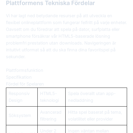
Plattformens Tekniska Fördelar
Vi har lagt ned betydande resurser på att utveckla en
flexibel onlineplattform som fungerar felfritt på varje enheter.
Oavsett om du föredrar att spela på dator, surfplatta eller
smartphone försäkrar vår HTML5-baserade lösning
problemfri prestation utan downloads. Navigeringen är
intuitivt utformat så att du ska finna dina favoritspel på
sekunder.
Plattformsfunktion
Specifikation
Fördel för Spelaren
Responsiv
HTML5-
Spela överallt utan app-
Design
teknologi
nedladdning
Avancerad
Hitta spel baserat på tema,
Söksystem
filtrering
volatilitet eller provider
Under 2
Ingen väntan mellan