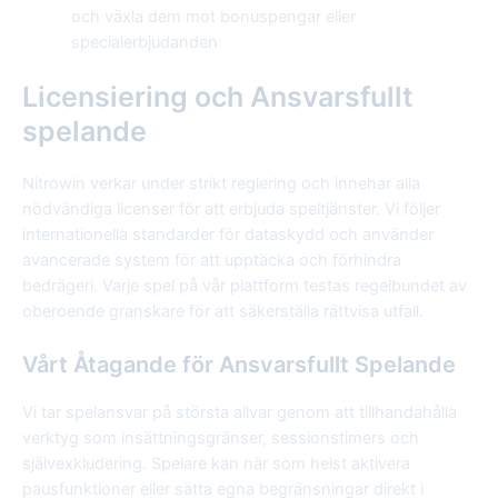
och växla dem mot bonuspengar eller
specialerbjudanden
Licensiering och Ansvarsfullt
spelande
Nitrowin verkar under strikt reglering och innehar alla
nödvändiga licenser för att erbjuda speltjänster. Vi följer
internationella standarder för dataskydd och använder
avancerade system för att upptäcka och förhindra
bedrägeri. Varje spel på vår plattform testas regelbundet av
oberoende granskare för att säkerställa rättvisa utfall.
Vårt Åtagande för Ansvarsfullt Spelande
Vi tar spelansvar på största allvar genom att tillhandahålla
verktyg som insättningsgränser, sessionstimers och
självexkludering. Spelare kan när som helst aktivera
pausfunktioner eller sätta egna begränsningar direkt i