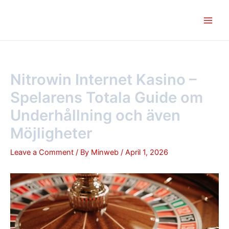
Skip
Post
Main
to
navigation
Men
content
Nitrowin Internet Kasino –
Spelarens Totala Guide om
Underhållning och även
Möjligheter
Leave a Comment
/ By
Minweb
/
April 1, 2026