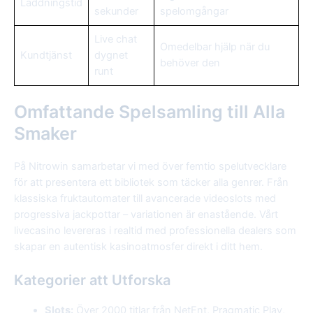
Laddningstid
sekunder
spelomgångar
Live chat
Omedelbar hjälp när du
Kundtjänst
dygnet
behöver den
runt
Omfattande Spelsamling till Alla
Smaker
På Nitrowin samarbetar vi med över femtio spelutvecklare
för att presentera ett bibliotek som täcker alla genrer. Från
klassiska fruktautomater till avancerade videoslots med
progressiva jackpottar – variationen är enastående. Vårt
livecasino levereras i realtid med professionella dealers som
skapar en autentisk kasinoatmosfer direkt i ditt hem.
Kategorier att Utforska
Slots:
Över 2000 titlar från NetEnt, Pragmatic Play,