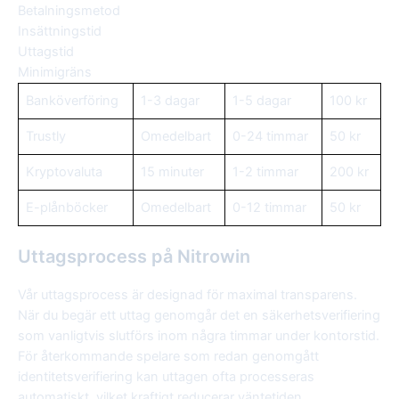
Betalningsmetod
Insättningstid
Uttagstid
Minimigräns
Banköverföring
1-3 dagar
1-5 dagar
100 kr
Trustly
Omedelbart
0-24 timmar
50 kr
Kryptovaluta
15 minuter
1-2 timmar
200 kr
E-plånböcker
Omedelbart
0-12 timmar
50 kr
Uttagsprocess på Nitrowin
Vår uttagsprocess är designad för maximal transparens.
När du begär ett uttag genomgår det en säkerhetsverifiering
som vanligtvis slutförs inom några timmar under kontorstid.
För återkommande spelare som redan genomgått
identitetsverifiering kan uttagen ofta processeras
automatiskt, vilket kraftigt reducerar väntetiden.