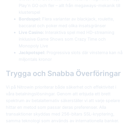
Play’n GO och fler – allt från megaways-mekanik till
klusterspel
Bordsspel:
Flera varianter av blackjack, roulette,
baccarat och poker med olika insatsgränser
Live Casino:
Interaktiva spel med HD-streaming
inklusive Game Shows som Crazy Time och
Monopoly Live
Jackpotspel:
Progressiva slots där vinsterna kan nå
miljontals kronor
Trygga och Snabba Överföringar
Vi på Nitrowin prioriterar både säkerhet och effektivitet i
våra betalningslösningar. Genom att erbjuda ett brett
spektrum av betalalternativ säkerställer vi att varje spelare
hittar en metod som passar deras preferenser. Alla
transaktioner skyddas med 256-bitars SSL-kryptering,
samma teknologi som används av internationella banker.