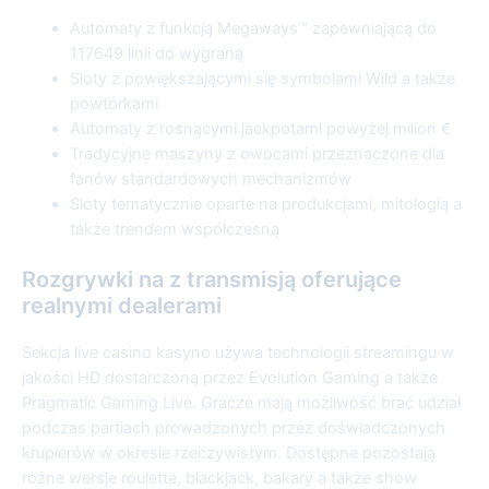
Automaty z funkcją Megaways™ zapewniającą do
117649 linii do wygraną
Sloty z powiększającymi się symbolami Wild a także
powtórkami
Automaty z rosnącymi jackpotami powyżej milion €
Tradycyjne maszyny z owocami przeznaczone dla
fanów standardowych mechanizmów
Sloty tematycznie oparte na produkcjami, mitologią a
także trendem współczesną
Rozgrywki na z transmisją oferujące
realnymi dealerami
Sekcja live casino kasyno używa technologii streamingu w
jakości HD dostarczoną przez Evolution Gaming a także
Pragmatic Gaming Live. Gracze mają możliwość brać udział
podczas partiach prowadzonych przez doświadczonych
krupierów w okresie rzeczywistym. Dostępne pozostają
różne wersje roulette, blackjack, bakary a także show