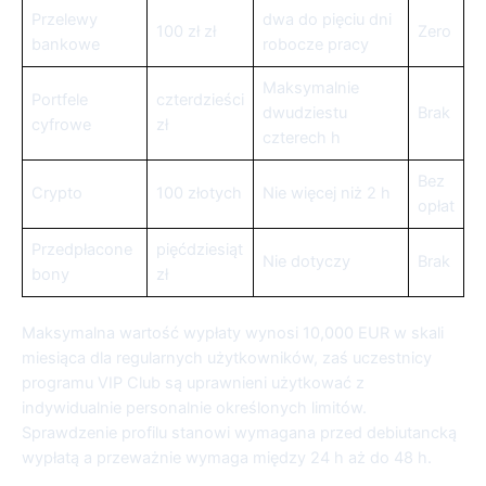
Przelewy
dwa do pięciu dni
100 zł zł
Zero
bankowe
robocze pracy
Maksymalnie
Portfele
czterdzieści
dwudziestu
Brak
cyfrowe
zł
czterech h
Bez
Crypto
100 złotych
Nie więcej niż 2 h
opłat
Przedpłacone
pięćdziesiąt
Nie dotyczy
Brak
bony
zł
Maksymalna wartość wypłaty wynosi 10,000 EUR w skali
miesiąca dla regularnych użytkowników, zaś uczestnicy
programu VIP Club są uprawnieni użytkować z
indywidualnie personalnie określonych limitów.
Sprawdzenie profilu stanowi wymagana przed debiutancką
wypłatą a przeważnie wymaga między 24 h aż do 48 h.