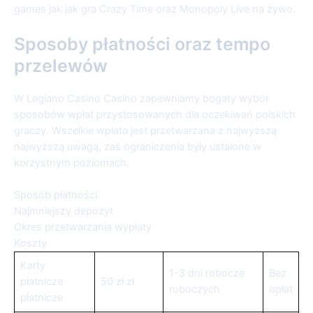
games jak jak gra Crazy Time oraz Monopoly Live na żywo.
Sposoby płatności oraz tempo
przelewów
W Legiano Casino Casino zapewniamy bogaty wybór
sposobów wpłat przystosowanych dla oczekiwań polskich
graczy. Wszelkie wpłata jest przetwarzana z najwyższą
najwyższą uwagą, zaś ograniczenia były ustalone w
korzystnym poziomach.
Sposób płatności
Najmniejszy depozyt
Okres przetwarzania wypłaty
Koszty
Karty
1-3 dni robocze
Bez
płatnicze
50 zł zł
roboczych
opłat
płatnicze