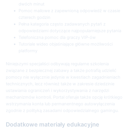
dwóch minut
Pomoc mailowe z zapewnioną odpowiedź w czasie
czterech godzin
Pełna kategoria często zadawanych pytań z
odpowiedziami dotyczące najpopularniejsze pytania
Telefoniczna pomoc dla graczy VIP-ów
Tutoriale wideo objaśniające główne możliwości
platformy
Niniejszymi specjaliści odbywają regularne szkolenia
związane z bezpiecznej zabawy a także potrafią udzielić
pomocy nie wyłącznie jedynie w kwestiach zagadnieniach
technicznych, lecz również także w zakresie dziedzinie
ustawiania ograniczeń i wykorzystywania z narzędzi
mechanizmów kontroli. Portal oferuje także opcję krótkiego
wstrzymania konta lub permanentnego autowyłączenia
zgodnie z polityką zasadami odpowiedzialnego gamingu.
Dodatkowe materiały edukacyjne