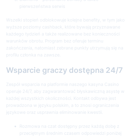
pierwszeństwa serwis
Wszelki stopień odblokowuje kolejne benefity, w tym jako
wyższe poziomy cashback, które bywają przyznawane
każdego tydzień a także realizowane bez konieczności
warunków obrotu. Program bez oferuje terminu
zakończenia, natomiast zebrane punkty utrzymują się na
profilu członka na zawsze.
Wsparcie graczy dostępna 24/7
Zespół wsparcia na platformie naszego kasyna Casino
operuje 24/7, aby zagwarantować błyskawiczną asystę w
każdej wszystkich okoliczności. Kontakt odbywa jest
prowadzona w języku polskim, a to znosi ograniczenia
językowe oraz usprawnia eliminowanie kwestii.
Rozmowa na czat dostępny przez każdą dobę z
przeciętnym średnim czasem odpowiedzi poniżej