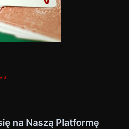
ych
ię na Naszą Platformę