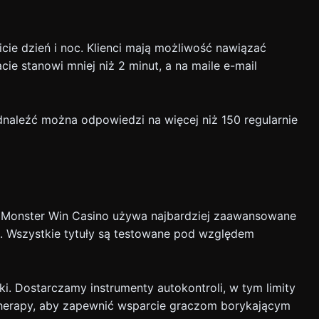
ie dzień i noc. Klienci mają możliwość nawiązać
ie stanowi mniej niż 2 minut, a na maile e-mail
odnaleźć można odpowiedzi na więcej niż 150 regularnie
. Monster Win Casino używa najbardziej zaawansowane
h. Wszystkie tytuły są testowane pod względem
. Dostarczamy instrumenty autokontroli, w tym limity
g Therapy, aby zapewnić wsparcie graczom borykającym