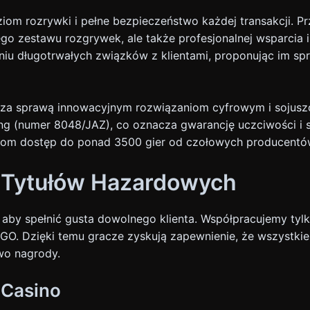
om rozrywki i pełne bezpieczeństwo każdej transakcji. P
go zestawu rozgrywek, ale także profesjonalnej wsparcia 
niu długotrwałych związków z klientami, proponując im s
rm za sprawą innowacyjnym rozwiązaniom cyfrowym i sojusz
ming (numer 8048/JAZ), co oznacza gwarancję uczciwości i
tom dostęp do ponad 3500 gier od czołowych producentów
 Tytułów Hazardowych
 aby spełnić gusta dowolnego klienta. Współpracujemy tylk
’n GO. Dzięki temu gracze zyskują zapewnienie, że wszyst
wo nagrody.
 Casino