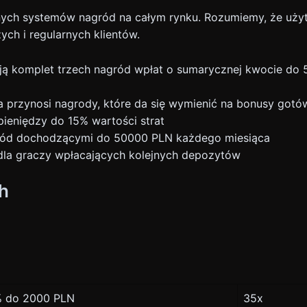
stnych systemów nagród na całym rynku. Rozumiemy, że uży
h i regularnych klientów.
ją komplet trzech nagród wpłat o sumarycznej kwocie do
przynosi nagrody, które da się wymienić na bonusy gotó
ieniędzy do 15% wartości strat
ód dochodzącymi do 50000 PLN każdego miesiąca
dla graczy wpłacających kolejnych depozytów
h
 do 2000 PLN
35x