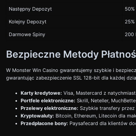
Następny Depozyt
50%
Kolejny Depozyt
25% 
Darmowe Spiny
200 
Bezpieczne Metody Płatnoś
W Monster Win Casino gwarantujemy szybkie i bezpiecz
gwarantując zabezpieczenie SSL 128-bit dla każdej dzia
Karty kredytowe:
Visa, Mastercard z natychmia
Portfele elektroniczne:
Skrill, Neteller, MuchBett
Przelewy elektroniczne:
Szybkie transfery przez T
Kryptowaluty:
Bitcoin, Ethereum, Litecoin dla m
Przedpłacone bony:
Paysafecard dla klientów do