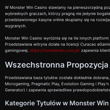
W Monster Win Casino stawiamy na pierwszorzędną pozi
wybrednych graczach, którzy pragną nie jedynie bogate
przedstawionego kasyna online skupiamy się na rozwija
wygranych.
Monster Win Casino wyróżnia się na tle innych platfo
Przedstawiana witryna działa na licencji Curacao eGa
gamingowej.
https://monsterwin.com.pl/
zapewnia klien
Wszechstronna Propozycja
Przedstawiana baza tytułów została dokładnie dobrana,
Microgaming, Pragmatic Play, Evolution Gaming i Play
Generator) i zapewnia sprawiedliwe prawdopodobieńst
Kategorie Tytułów w Monster Win