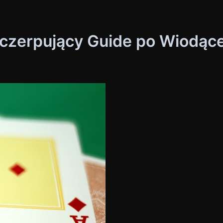
czerpujący Guide po Wiodące