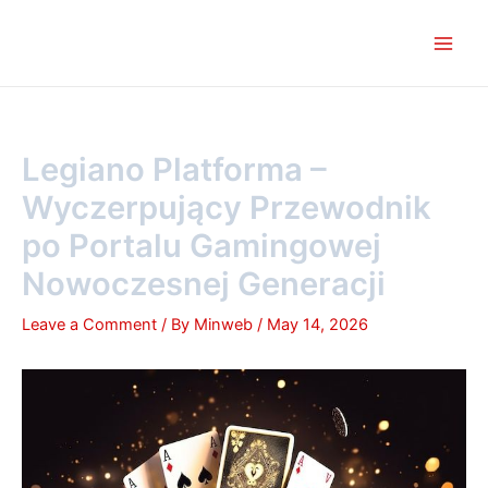
Skip
Post
Main
to
navigation
Men
content
Legiano Platforma –
Wyczerpujący Przewodnik
po Portalu Gamingowej
Nowoczesnej Generacji
Leave a Comment
/ By
Minweb
/
May 14, 2026