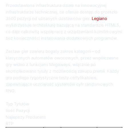
Przedstawiona infrastruktura działa na innowacyjnej
infrastrukturze technicznej, co oferuje dostęp do przeszło
3500 pozycji od uznanych dostawców gier.
Legiano
wykorzystuje architekturę bazującą na standardzie HTML5,
co daje całkowitą współpracę z urządzeniami komórkowymi
bez konieczności instalowania dodatkowych programów.
Zestaw gier zawiera bogaty zakres kategorii – od
klasycznych automatów owocowych, przez współczesne
gry wideo z funkcjami Megaways, włącznie po
skomplikowane tytuły z możliwością zakupu premii. Każdy
gra podlega rygorystyczne testy certyfikatowe,
zapewniające uczciwość systemów cyfr randomowych
RNG.
Typ Tytułów
Ilość Pozycji
Najlepszy Producent
RTP