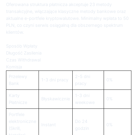
Oferowana struktura płatnicza akceptuje 23 metody
transakcyjne, włączające klasyczne metody bankowe oraz
aktualne e-portfele kryptowalutowe. Minimalny wpłata to 50
PLN, co czyni serwis osiągalną dla obszernego spektrum
klientów.
Sposób Wpłaty
Długość Zasilenia
Czas Withdrawal
Komisja
Przelewy
2-5 dni
1-3 dni pracy
0%
Bank
pracy
Karty
1-3 dni
Błyskawicznie
0%
Płatnicze
weekowe
Portfele
elektroniczne
Do 24
Instant
0%
(Skrill,
godzin