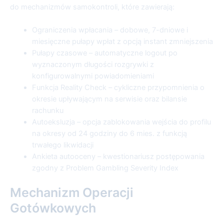
do mechanizmów samokontroli, które zawierają:
Ograniczenia wpłacania – dobowe, 7-dniowe i
miesięczne pułapy wpłat z opcją instant zmniejszenia
Pułapy czasowe – automatyczne logout po
wyznaczonym długości rozgrywki z
konfigurowalnymi powiadomieniami
Funkcja Reality Check – cykliczne przypomnienia o
okresie upływającym na serwisie oraz bilansie
rachunku
Autoeksluzja – opcja zablokowania wejścia do profilu
na okresy od 24 godziny do 6 mies. z funkcją
trwałego likwidacji
Ankieta autooceny – kwestionariusz postępowania
zgodny z Problem Gambling Severity Index
Mechanizm Operacji
Gotówkowych