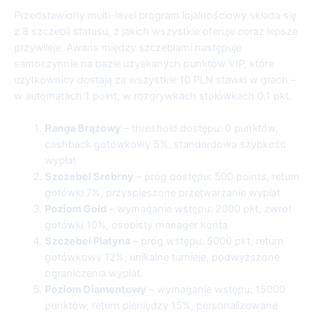
Przedstawiony multi-level program lojalnościowy składa się
z 8 szczebli statusu, z jakich wszystkie oferuje coraz lepsze
przywileje. Awans między szczeblami następuje
samoczynnie na bazie uzyskanych punktów VIP, które
użytkownicy dostają za wszystkie 10 PLN stawki w grach –
w automatach 1 point, w rozgrywkach stołówkach 0.1 pkt.
Ranga Brązowy
– threshold dostępu: 0 punktów,
cashback gotówkowy 5%, standardowa szybkość
wypłat
Szczebel Srebrny
– próg dostępu: 500 points, return
gotówki 7%, przyspieszone przetwarzanie wypłat
Poziom Gold
– wymaganie wstępu: 2000 pkt, zwrot
gotówki 10%, osobisty manager konta
Szczebel Platyna
– próg wstępu: 5000 pkt, return
gotówkowy 12%, unikalne turnieje, podwyższone
ograniczenia wypłat
Poziom Diamentowy
– wymaganie wstępu: 15000
punktów, return pieniędzy 15%, personalizowane