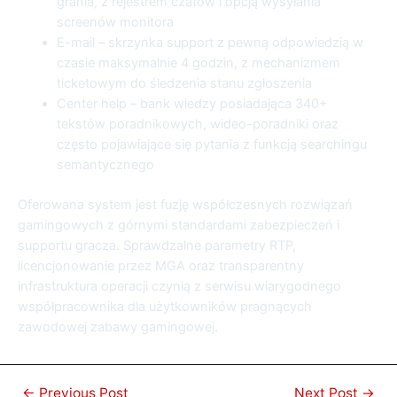
grania, z rejestrem czatów i opcją wysyłania
screenów monitora
E-mail – skrzynka support z pewną odpowiedzią w
czasie maksymalnie 4 godzin, z mechanizmem
ticketowym do śledzenia stanu zgłoszenia
Center help – bank wiedzy posiadająca 340+
tekstów poradnikowych, wideo-poradniki oraz
często pojawiające się pytania z funkcją searchingu
semantycznego
Oferowana system jest fuzję współczesnych rozwiązań
gamingowych z górnymi standardami zabezpieczeń i
supportu gracza. Sprawdzalne parametry RTP,
licencjonowanie przez MGA oraz transparentny
infrastruktura operacji czynią z serwisu wiarygodnego
współpracownika dla użytkowników pragnących
zawodowej zabawy gamingowej.
←
Previous Post
Next Post
→