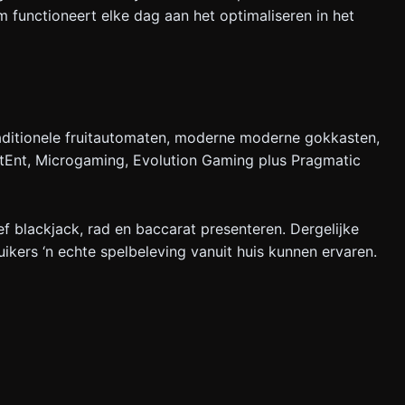
 functioneert elke dag aan het optimaliseren in het
aditionele fruitautomaten, moderne moderne gokkasten,
etEnt, Microgaming, Evolution Gaming plus Pragmatic
ief blackjack, rad en baccarat presenteren. Dergelijke
kers ‘n echte spelbeleving vanuit huis kunnen ervaren.