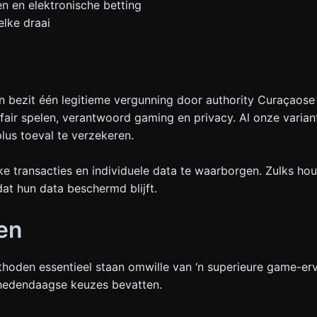
n en elektronische betting
lke draai
n bezit één legitieme vergunning door authority Curaçaose
ir spelen, verantwoord gaming en privacy. Al onze varian
lus toeval te verzekeren.
jke transacties en individuele data te waarborgen. Zulks h
at hun data beschermd blijft.
gen
oden essentieel staan omwille van ‘n superieure game-ervar
 hedendaagse keuzes bevatten.