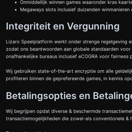
Onmiddellijk winnen games waaronder kras kaarte
Megaways slots inclusief duizenden winmanieren e
Integriteit en Vergunning
Lizaro Speelplatform werkt onder strenge regelgeving e
zodat ons beantwoorden aan globale standaarden voor fa
onafhankelijke bureaus inclusief eCOGRA voor fairness p
Wij gebruiken state-of-the-art encryptie om alle geldeli
profiteren binnen de geprefereerde games, in kennis opd
Betalingsopties en Betalin
Wij begrijpen opdat diverse & beschermde transactiemeth
transactiemogelijkheden die zowel-als conventionele &