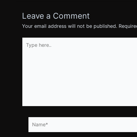
Leave a Comment
Your email address will not be published.
Require
Type
here..
Name*