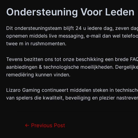
Ondersteuning Voor Leden
Dit ondersteuningsteam blijft 24 u iedere dag, zeven 
opnemen middels live messaging, e-mail dan wel telefoon
twee m in rushmomenten.
Tevens bezitten ons tot onze beschikking een brede FAQ
aanbiedingen & technologische moeilijkheden. Dergelijke
remediëring kunnen vinden.
Lizaro Gaming continueert middelen steken in technisch
van spelers die kwaliteit, beveiliging en plezier nastrev
←
Previous Post