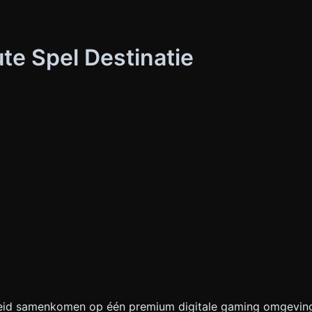
te Spel Destinatie
igheid samenkomen op één premium digitale gaming omgevi