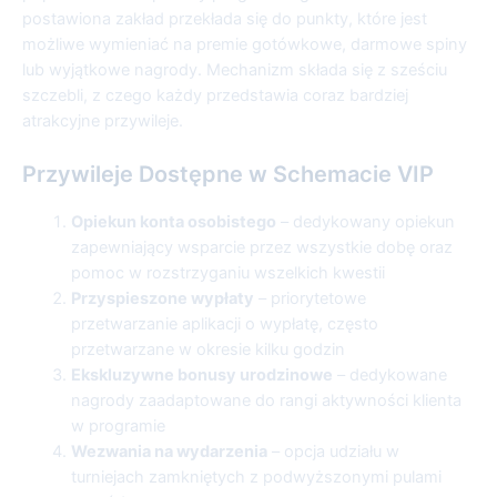
postawiona zakład przekłada się do punkty, które jest
możliwe wymieniać na premie gotówkowe, darmowe spiny
lub wyjątkowe nagrody. Mechanizm składa się z sześciu
szczebli, z czego każdy przedstawia coraz bardziej
atrakcyjne przywileje.
Przywileje Dostępne w Schemacie VIP
Opiekun konta osobistego
– dedykowany opiekun
zapewniający wsparcie przez wszystkie dobę oraz
pomoc w rozstrzyganiu wszelkich kwestii
Przyspieszone wypłaty
– priorytetowe
przetwarzanie aplikacji o wypłatę, często
przetwarzane w okresie kilku godzin
Ekskluzywne bonusy urodzinowe
– dedykowane
nagrody zaadaptowane do rangi aktywności klienta
w programie
Wezwania na wydarzenia
– opcja udziału w
turniejach zamkniętych z podwyższonymi pulami