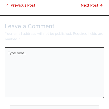
←
Previous Post
Next Post
→
Leave a Comment
Your email address will not be published.
Required fields are
marked
*
Type
here..
Name*