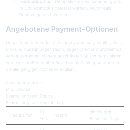
Testmodus:
Fast alle Spiele können zunächst gratis
im Übungsmodus getestet werden, bevor reale
Einsätze gesetzt werden
Angebotene Payment-Optionen
Unser Team haben das Zahlungssystem so gestaltet, dass
Ein- und Auszahlungen rasch, abgesichert und problemlos
vonstattengehen. Unsere geschätzten Spieler partizipieren
von einer großen breiten Selektion an Zahlungsmethoden,
die alle gängigen Vorlieben erfüllen.
Zahlungsmethode
Min. Deposit
Bearbeitungszeit Deposit
Bearbeitungszeit Auszahlung
10
ein bis drei
Kreditkarten
Instant
Euro
Business-Days