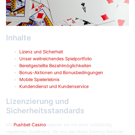
Inhalte
Lizenz und Sicherheit
Unser weitreichendes Spielportfolio
Bereitgestellte Bezahlmöglichkeiten
Bonus-Aktionen und Bonusbedingungen
Mobile Spielerlebnis
Kundendienst und Kundenservice
Lizenzierung und
Sicherheitsstandards
Mit
Pushbet Casino
agieren wir mit einer vollständig
regulierten Spiellizenz, die von der Malta Gaming Behörde