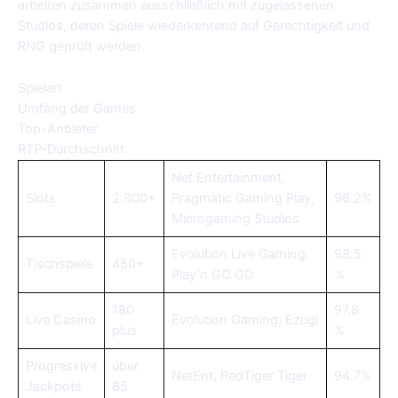
arbeiten zusammen ausschließlich mit zugelassenen
Studios, deren Spiele wiederkehrend auf Gerechtigkeit und
RNG geprüft werden.
Spielart
Umfang der Games
Top-Anbieter
RTP-Durchschnitt
Net Entertainment,
Slots
2.800+
Pragmatic Gaming Play,
96.2%
Microgaming Studios
Evolution Live Gaming,
98.5
Tischspiele
450+
Play’n GO GO
%
180
97.8
Live Casino
Evolution Gaming, Ezugi
plus
%
Progressive
über
NetEnt, RedTiger Tiger
94.7%
Jackpots
85