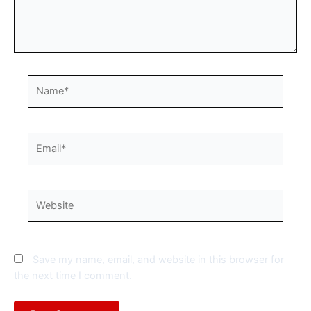
Name*
Email*
Website
Save my name, email, and website in this browser for
the next time I comment.