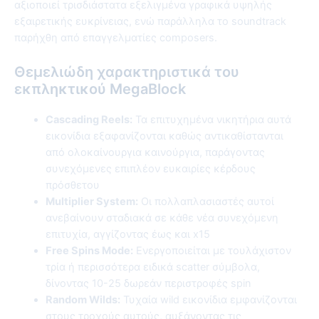
αξιοποιεί τρισδιάστατα εξελιγμένα γραφικά υψηλής
εξαιρετικής ευκρίνειας, ενώ παράλληλα το soundtrack
παρήχθη από επαγγελματίες composers.
Θεμελιώδη χαρακτηριστικά του
εκπληκτικού MegaBlock
Cascading Reels:
Τα επιτυχημένα νικητήρια αυτά
εικονίδια εξαφανίζονται καθώς αντικαθίστανται
από ολοκαίνουργια καινούργια, παράγοντας
συνεχόμενες επιπλέον ευκαιρίες κέρδους
πρόσθετου
Multiplier System:
Οι πολλαπλασιαστές αυτοί
ανεβαίνουν σταδιακά σε κάθε νέα συνεχόμενη
επιτυχία, αγγίζοντας έως και x15
Free Spins Mode:
Ενεργοποιείται με τουλάχιστον
τρία ή περισσότερα ειδικά scatter σύμβολα,
δίνοντας 10-25 δωρεάν περιστροφές spin
Random Wilds:
Τυχαία wild εικονίδια εμφανίζονται
στους τροχούς αυτούς, αυξάνοντας τις