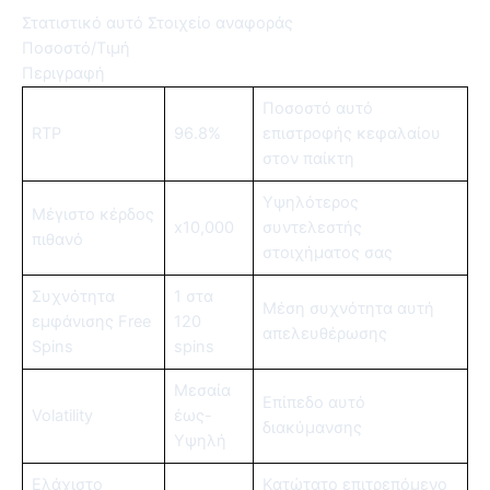
Στατιστικό αυτό Στοιχείο αναφοράς
Ποσοστό/Τιμή
Περιγραφή
Ποσοστό αυτό
RTP
96.8%
επιστροφής κεφαλαίου
στον παίκτη
Υψηλότερος
Μέγιστο κέρδος
x10,000
συντελεστής
πιθανό
στοιχήματος σας
Συχνότητα
1 στα
Μέση συχνότητα αυτή
εμφάνισης Free
120
απελευθέρωσης
Spins
spins
Μεσαία
Επίπεδο αυτό
Volatility
έως-
διακύμανσης
Υψηλή
Ελάχιστο
Κατώτατο επιτρεπόμενο