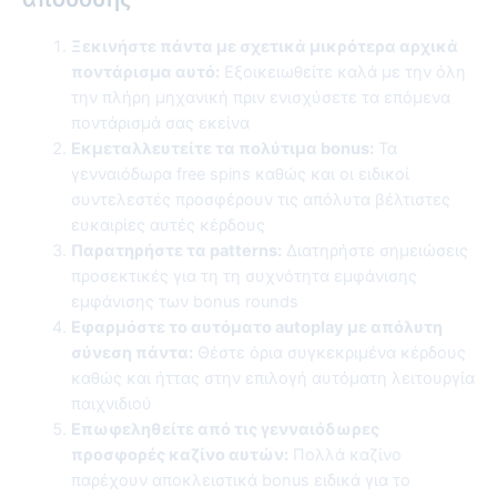
Ξεκινήστε πάντα με σχετικά μικρότερα αρχικά
ποντάρισμα αυτό:
Εξοικειωθείτε καλά με την όλη
την πλήρη μηχανική πριν ενισχύσετε τα επόμενα
ποντάρισμά σας εκείνα
Εκμεταλλευτείτε τα πολύτιμα bonus:
Τα
γενναιόδωρα free spins καθώς και οι ειδικοί
συντελεστές προσφέρουν τις απόλυτα βέλτιστες
ευκαιρίες αυτές κέρδους
Παρατηρήστε τα patterns:
Διατηρήστε σημειώσεις
προσεκτικές για τη τη συχνότητα εμφάνισης
εμφάνισης των bonus rounds
Εφαρμόστε το αυτόματο autoplay με απόλυτη
σύνεση πάντα:
Θέστε όρια συγκεκριμένα κέρδους
καθώς και ήττας στην επιλογή αυτόματη λειτουργία
παιχνιδιού
Επωφεληθείτε από τις γενναιόδωρες
προσφορές καζίνο αυτών:
Πολλά καζίνο
παρέχουν αποκλειστικά bonus ειδικά για το