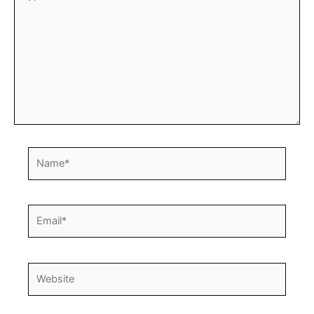
here..
Name*
Email*
Website