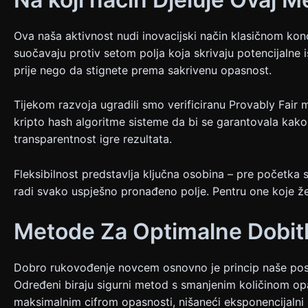
Ova naša aktivnost nudi inovacijski način klasičnom kon
suočavaju protiv setom polja koja skrivaju potencijalne is
prije nego da stignete prema sakrivenu opasnost.
Tijekom razvoja ugradili smo verificiranu Provably Fai
kripto hash algoritme sisteme da bi se garantovala kako 
transparentnost igre rezultata.
Fleksibilnost predstavlja ključna osobina – pre početka 
radi svako uspješno pronađeno polje. Pentru one koje 
Metode Za Optimalne Dobit
Dobro rukovođenje novcem osnovno je princip naše posebne
Određeni biraju sigurni metod s smanjenim količinom opas
maksimalnim cifrom opasnosti, nišaneći eksponencijalni p