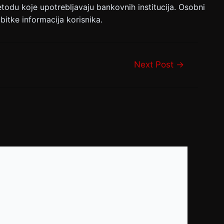
etodu koje upotrebljavaju bankovnih institucija. Osobni
itke informacija korisnika.
Next Post
→