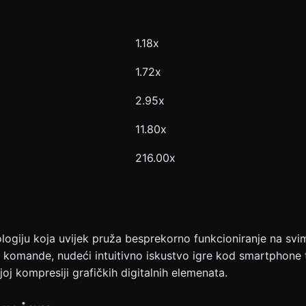
1.18x
1.72x
2.95x
11.80x
216.00x
logiju koja uvijek pruža besprekorno funkcioniranje na svi
ch komande, nudeći intuitivno iskustvo igre kod smartphone 
oj kompresiji grafičkih digitalnih elemenata.