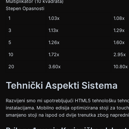
Multiplikator (10 kvadrata)
Stepen Opasnosti
1
1.03x
1.08x
3
1.13x
1.29x
5
1.26x
1.60x
10
1.72x
2.95x
20
3.60x
10.80x
Tehnički Aspekti Sistema
Razvijeni smo mi upotrebljujući HTML5 tehnološku tehno
instalacijama. Mobilno edisija optimizirana stoji za tou
smanjeno stoji na ispod od dvije trenutka zbog naprednij