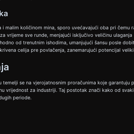
ika
 i malim količinom mina, sporo uvećavajući oba pri čemu r
za vrijeme sve runde, menjajući isključivo veličinu ulaga
hodno od trenutnim ishodima, umanjujući šansu posle dobi
krivena celija pre povlačenja, zanemarujući potencijal veliki
nja
temelji se na vjerojatnosnim proračunima koje garantuju pr
 vrijednost za industriji. Taj postotak znači kako od svakih
dugih periode.