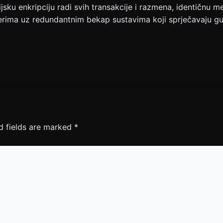
sku enkripciju radi svih transakcije i razmena, identičnu m
verima uz redundantnim bekap sustavima koji sprječavaju gub
d fields are marked
*