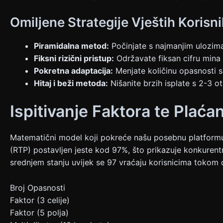
Omiljene Strategije Vještih Korisn
Piramidalna metod:
Počinjate s najmanjim ulozima
Fiksni rizični pristup:
Održavate fiksan cifru mina 
Pokretna adaptacija:
Menjate količinu opasnosti s
Hitaj i beži metoda:
Nišanite brzih isplate s 2-3 ot
Ispitivanje Faktora te Plaća
Matematični model koji pokreće našu posebnu platformu 
(RTP) postavljen jeste kod 97%, što prikazuje konkurentnu
srednjem stanju uvijek se 97 vraćaju korisnicima tokom 
Broj Opasnosti
Faktor (3 celije)
Faktor (5 polja)