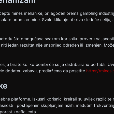
ceptu mines mehanike, prilagođen prema gambling industrij
plate odnosno mine. Svaki klikanje otkriva sledeće celiju, a 
r metodu što omogućava svakom korisniku proveru valjanost
niti jedan rezultat nije unaprijed određen ili izmenjen. Mo
sesije birate koliko bombi će se je distribuirano po tabli.
žele dodatnu zabavu, predlažemo da posetite
https://minesl
ke
 platforme. Iskusni korisnici kreirali su uvijek različite
nosti i postepenim skupljanjem nižih, međutim frekventnijih
orast koeficijenta.