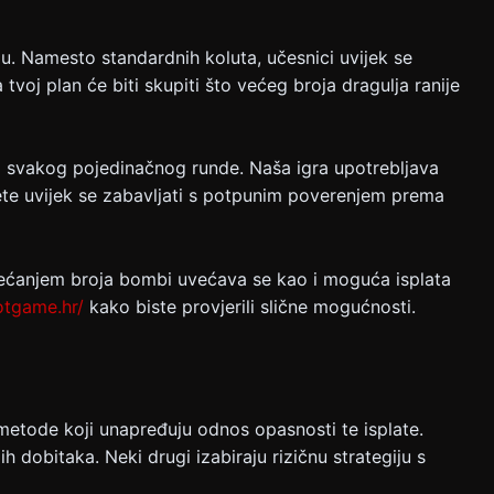
u. Namesto standardnih koluta, učesnici uvijek se
tvoj plan će biti skupiti što većeg broja dragulја ranije
i svakog pojedinačnog runde. Naša igra upotrebljava
žete uvijek se zabavljati s potpunim poverenjem prema
 Uvećanjem broja bombi uvećava se kao i moguća isplata
otgame.hr/
kako biste provjerili slične mogućnosti.
 metode koji unapređuju odnos opasnosti te isplate.
 dobitaka. Neki drugi izabiraju rizičnu strategiju s