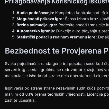
Prilagođavanja Korisničkog Iskust
Audio podešavanja:
Kompletna kontrola nad efek
Mogućnosti prikaza igre:
Šansa izbora kroz klasi
Brzina animacija igre:
Podesite speed tranzicije k
Automatsko igranja:
Funkcije auto playanja s pre
Statistički podaci u realnom vremenu igre:
Detalj
Bezbednost te Provjerena 
Svaka pojedinačna runda generira poseban seed kod što
serverskog seeda, igračima se redovno prikazuje heš vr
manipulacije ishoda od strane dela operatera niti ekstern
Ispitivanja od strane strane nezavisnih audit kuća potv
manjim od 0.1% prema teorijskih vrijednosti. Licencija 
zaštite učesnika.