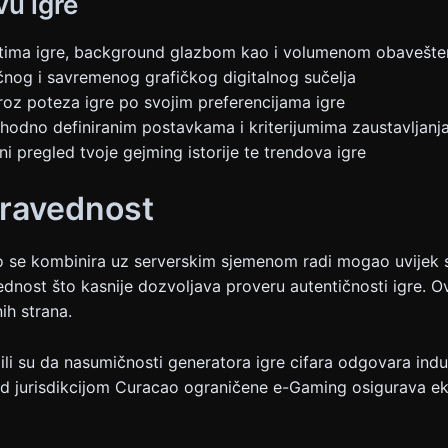
vu igre
tima igre, background glazbom kao i volumenom obavešte
čnog i savremenog grafičkog digitalnog sučelja
roz poteza igre po svojim preferencijama igre
thodno definiranim postavkama i kriterijumima zaustavljanj
ni pregled tvoje gejming istorije te trendova igre
Pravednost
 se kombinira uz serverskim sjemenom radi mogao uvijek se
ednost što kasnije dozvoljava proveru autentičnosti igre.
ih strana.
rdili su da nasumičnosti generatora igre cifara odgovara in
pod jurisdikcijom Curacao ograničene e-Gaming osigurava ek