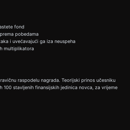
astete fond
nja prema pobedama
taka i uvećavajući ga iza neuspeha
h multiplikatora
avičnu raspodelu nagrada. Teorijski prinos učesniku
 100 stavljenih finansijskih jedinica novca, za vrijeme