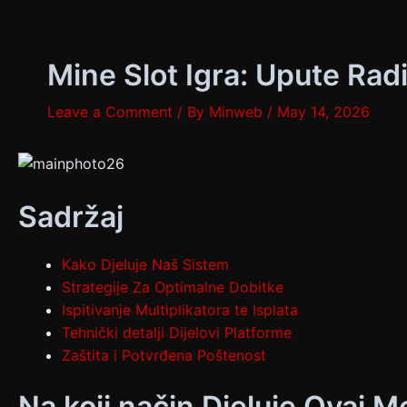
Skip
Post
to
navigation
content
Mine Slot Igra: Upute Rad
Leave a Comment
/ By
Minweb
/
May 14, 2026
Sadržaj
Kako Djeluje Naš Sistem
Strategije Za Optimalne Dobitke
Ispitivanje Multiplikatora te Isplata
Tehnički detalji Dijelovi Platforme
Zaštita i Potvrđena Poštenost
Na koji način Djeluje Ovaj 