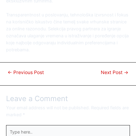
ekskluzivnim turnirima.
Transparentnost u poslovanju, tehnološka izvrsnost i fokus
na korisničko iskustvo čine temelj svake vrhunske stranice
za online razonodu. Selekcija pravog partnera za igranje
označava ulaganje vremena u istraživanje i poređenje opcija
koje najbolje odgovaraju individualnim preferencijama i
potrebama.
←
Previous Post
Next Post
→
Leave a Comment
Your email address will not be published.
Required fields are
marked
*
Type
here..