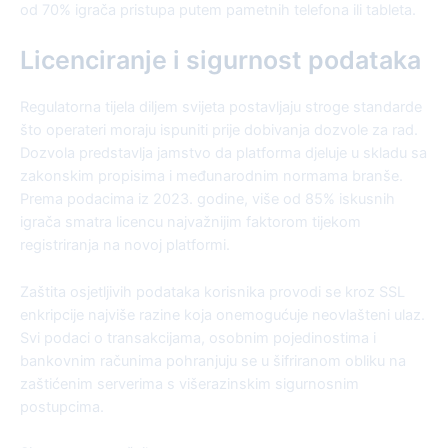
od 70% igrača pristupa putem pametnih telefona ili tableta.
Licenciranje i sigurnost podataka
Regulatorna tijela diljem svijeta postavljaju stroge standarde
što operateri moraju ispuniti prije dobivanja dozvole za rad.
Dozvola predstavlja jamstvo da platforma djeluje u skladu sa
zakonskim propisima i međunarodnim normama branše.
Prema podacima iz 2023. godine, više od 85% iskusnih
igrača smatra licencu najvažnijim faktorom tijekom
registriranja na novoj platformi.
Zaštita osjetljivih podataka korisnika provodi se kroz SSL
enkripcije najviše razine koja onemogućuje neovlašteni ulaz.
Svi podaci o transakcijama, osobnim pojedinostima i
bankovnim računima pohranjuju se u šifriranom obliku na
zaštićenim serverima s višerazinskim sigurnosnim
postupcima.