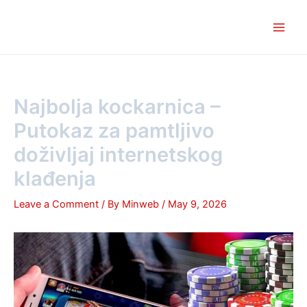
Skip
Post
Main
to
navigation
Men
content
Najbolja kockarnica –
Putokaz za pamtljivo
doživljaj internetskog
klađenja
Leave a Comment
/ By
Minweb
/
May 9, 2026