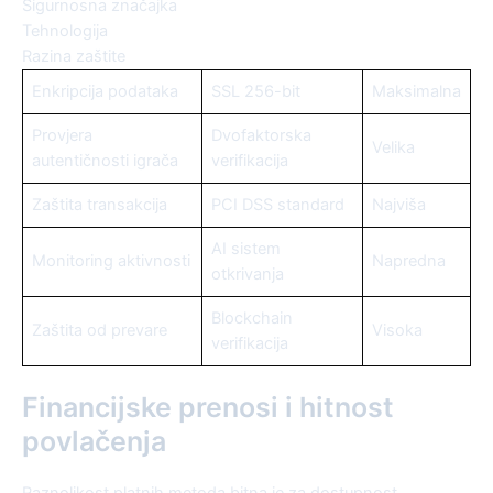
Sigurnosna značajka
Tehnologija
Razina zaštite
Enkripcija podataka
SSL 256-bit
Maksimalna
Provjera
Dvofaktorska
Velika
autentičnosti igrača
verifikacija
Zaštita transakcija
PCI DSS standard
Najviša
AI sistem
Monitoring aktivnosti
Napredna
otkrivanja
Blockchain
Zaštita od prevare
Visoka
verifikacija
Financijske prenosi i hitnost
povlačenja
Raznolikost platnih metoda bitna je za dostupnost