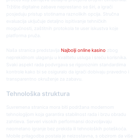
Tržište digitalne zabave neprestano se širi, a igrači
posjeduju pristup stotinama raznolikih opcija. Stručna
evaluacija uključuje detaljno ispitivanje tehničkih
mogućnosti, zaštitnih protokola te user iskustva koje
platforma pruža.
Naša stranica predstavlja
Najbolji online kasino
zbog
neprekidnom ulaganju u kvalitetu usluga i sreću korisnika.
Svaki aspekt rada podvrgava se rigoroznim standardima
kontrole kako bi se osiguralo da igrači dobivaju pravedno i
transparentno okruženje za zabavu.
Tehnološka struktura
Suvremena stranica mora biti podržana modernom
tehnologijom koja garantira stabilnost rada i brzu obradu
zahtieva. Serveri visokih performansi dozvoljavaju
neometano igranje bez prekida ili tehnoloških poteškoća.
Mobile prilagodba postala je neizostavna, s obzirom da više