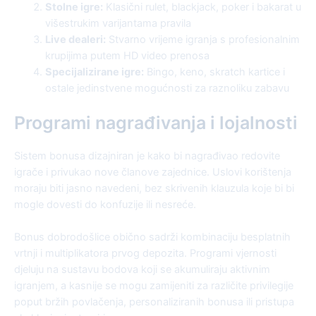
Stolne igre:
Klasični rulet, blackjack, poker i bakarat u
višestrukim varijantama pravila
Live dealeri:
Stvarno vrijeme igranja s profesionalnim
krupijima putem HD video prenosa
Specijalizirane igre:
Bingo, keno, skratch kartice i
ostale jedinstvene mogućnosti za raznoliku zabavu
Programi nagrađivanja i lojalnosti
Sistem bonusa dizajniran je kako bi nagrađivao redovite
igrače i privukao nove članove zajednice. Uslovi korištenja
moraju biti jasno navedeni, bez skrivenih klauzula koje bi bi
mogle dovesti do konfuzije ili nesreće.
Bonus dobrodošlice obično sadrži kombinaciju besplatnih
vrtnji i multiplikatora prvog depozita. Programi vjernosti
djeluju na sustavu bodova koji se akumuliraju aktivnim
igranjem, a kasnije se mogu zamijeniti za različite privilegije
poput bržih povlačenja, personaliziranih bonusa ili pristupa