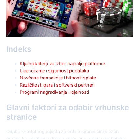
Indeks
Ključni kriteriji za izbor najbolje platforme
Licenciranje i sigurnost podataka
Novčane transakcije i hitnost isplate
Različitost igara i softverski partneri
Programi nagrađivanja i lojalnosti
Glavni faktori za odabir vrhunske
stranice
Odabir kvalitetnog mjesta za online igranje čini složen
proces koji zahtijeva detaljnu procjenu brojnih čimbenika.