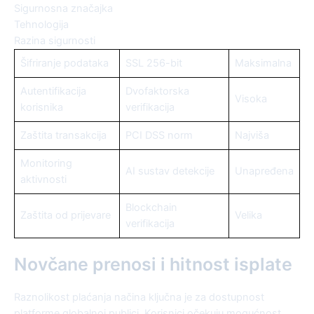
Sigurnosna značajka
Tehnologija
Razina sigurnosti
Šifriranje podataka
SSL 256-bit
Maksimalna
Autentifikacija
Dvofaktorska
Visoka
korisnika
verifikacija
Zaštita transakcija
PCI DSS norm
Najviša
Monitoring
AI sustav detekcije
Unapređena
aktivnosti
Blockchain
Zaštita od prijevare
Velika
verifikacija
Novčane prenosi i hitnost isplate
Raznolikost plaćanja načina ključna je za dostupnost
platforme globalnoj publici. Korisnici očekuju mogućnost