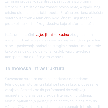
zamršen proces koji zahtijeva pažljivu analizu brojnih
čimbenika. Tržište online zabave stalno raste, a igrači imaju
pristup stotinama različitih opcija. Stručna procjena uključuje
detaljno ispitivanje tehničkih mogućnosti, sigurnosnih
protokola te korisničkog iskustva koje platforma pruža.
Naša stranica čini
Najbolji online kasino
zbog stalnom
ulaganju u kvalitetu servisa i sreću korisnika. Svaki pojedini
aspekt poslovanja prolazi se strogim standardima kontrole
kako bi se osiguralo da korisnici dobivaju pravedno i
transparentno okruženje za zabavu.
Tehnološka infrastruktura
Suvremena stranica mora biti poduprta naprednom
tehnologijom što jamči stabilnost rada i brzu procesiranje
zahtjeva. Serveri visokih performansi dozvoljavaju
neometano igranje bez prekida ili tehničkih problema.
Mobile optimizacija postaje je neizostavna, s obzirom da
više od 70% korisnika pristupa putem pametnih telefona ili