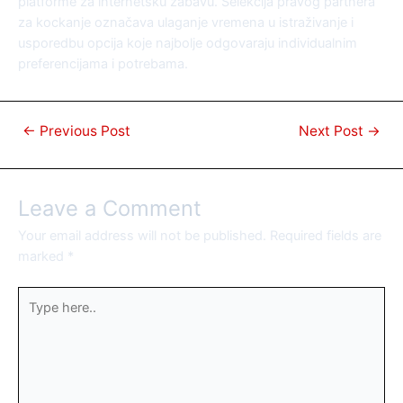
platforme za internetsku zabavu. Selekcija pravog partnera
za kockanje označava ulaganje vremena u istraživanje i
usporedbu opcija koje najbolje odgovaraju individualnim
preferencijama i potrebama.
←
Previous Post
Next Post
→
Leave a Comment
Your email address will not be published.
Required fields are
marked
*
Type
here..