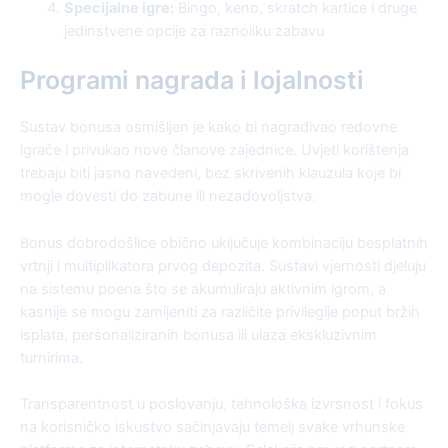
Specijalne igre:
Bingo, keno, skratch kartice i druge
jedinstvene opcije za raznoliku zabavu
Programi nagrada i lojalnosti
Sustav bonusa osmišljen je kako bi nagrađivao redovne
igrače i privukao nove članove zajednice. Uvjeti korištenja
trebaju biti jasno navedeni, bez skrivenih klauzula koje bi
mogle dovesti do zabune ili nezadovoljstva.
Bonus dobrodošlice obično uključuje kombinaciju besplatnih
vrtnji i multiplikatora prvog depozita. Sustavi vjernosti djeluju
na sistemu poena što se akumuliraju aktivnim igrom, a
kasnije se mogu zamijeniti za različite privilegije poput bržih
isplata, personaliziranih bonusa ili ulaza ekskluzivnim
turnirima.
Transparentnost u poslovanju, tehnološka izvrsnost i fokus
na korisničko iskustvo sačinjavaju temelj svake vrhunske