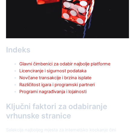
Indeks
Glavni čimbenici za odabir najbolje platforme
Licenciranje i sigurnost podataka
Novčane transakcije i brzina isplate
Različitost igara i programski partneri
Programi nagrađivanja i lojalnosti
Ključni faktori za odabiranje
vrhunske stranice
Selekcija najboljeg mjesta za internetsko kockanje čini