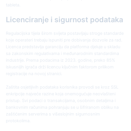
tableta.
Licenciranje i sigurnost podataka
Regulacijska tijela širom svijeta postavljaju stroge standarde
koje operateri trebaju ispuniti pre dobivanja dozvole za rad.
Licenca predstavlja garanciju da platforma djeluje u skladu
sa zakonskim regulativama i međunarodnim standardima
industrije. Prema podacima iz 2023. godine, preko 85%
iskusnijih igrača drži licencu ključnim faktorom prilikom
registracije na novoj stranici.
Zaštita osjetljivih podataka korisnika provodi se kroz SSL
enkripcije najveće razine koja onemogućuje neovlašteni
pristup. Svi podaci o transakcijama, osobnim detaljima i
bankovnim računima pohranjuju se u šifriranom obliku na
zaštićenim serverima s višeslojnim sigurnosnim
protokolima.