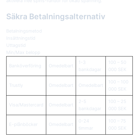
aktivera free spins-rundor för ökad spänning.
Säkra Betalningsalternativ
Betalningsmetod
Insättningstid
Uttagstid
Min/Max belopp
1-3
100 – 50
Banköverföring
Omedelbart
bankdagar
000 SEK
100 – 100
Trustly
Omedelbart
Omedelbart
000 SEK
2-5
100 – 25
Visa/Mastercard
Omedelbart
bankdagar
000 SEK
0-24
100 – 75
E-plånböcker
Omedelbart
timmar
000 SEK