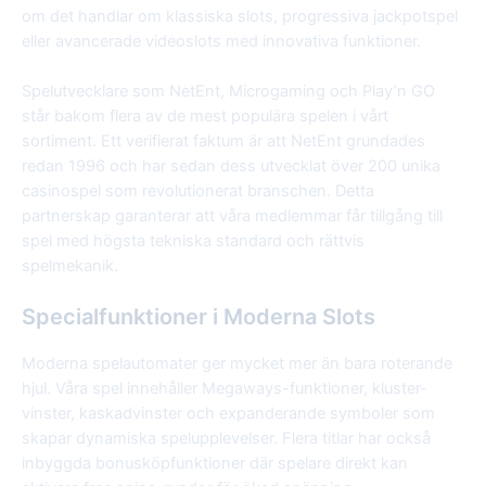
om det handlar om klassiska slots, progressiva jackpotspel
eller avancerade videoslots med innovativa funktioner.
Spelutvecklare som NetEnt, Microgaming och Play’n GO
står bakom flera av de mest populära spelen i vårt
sortiment. Ett verifierat faktum är att NetEnt grundades
redan 1996 och har sedan dess utvecklat över 200 unika
casinospel som revolutionerat branschen. Detta
partnerskap garanterar att våra medlemmar får tillgång till
spel med högsta tekniska standard och rättvis
spelmekanik.
Specialfunktioner i Moderna Slots
Moderna spelautomater ger mycket mer än bara roterande
hjul. Våra spel innehåller Megaways-funktioner, kluster-
vinster, kaskadvinster och expanderande symboler som
skapar dynamiska spelupplevelser. Flera titlar har också
inbyggda bonusköpfunktioner där spelare direkt kan