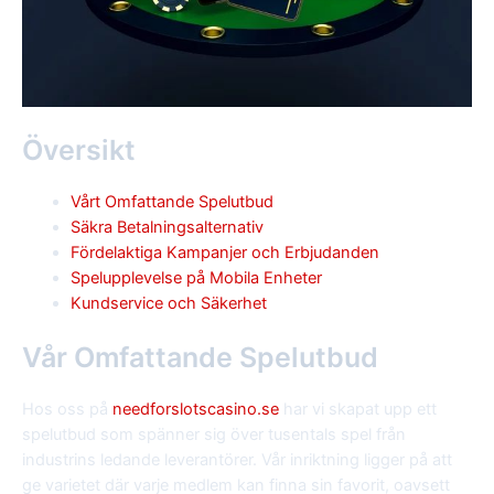
Översikt
Vårt Omfattande Spelutbud
Säkra Betalningsalternativ
Fördelaktiga Kampanjer och Erbjudanden
Spelupplevelse på Mobila Enheter
Kundservice och Säkerhet
Vår Omfattande Spelutbud
Hos oss på
needforslotscasino.se
har vi skapat upp ett
spelutbud som spänner sig över tusentals spel från
industrins ledande leverantörer. Vår inriktning ligger på att
ge varietet där varje medlem kan finna sin favorit, oavsett