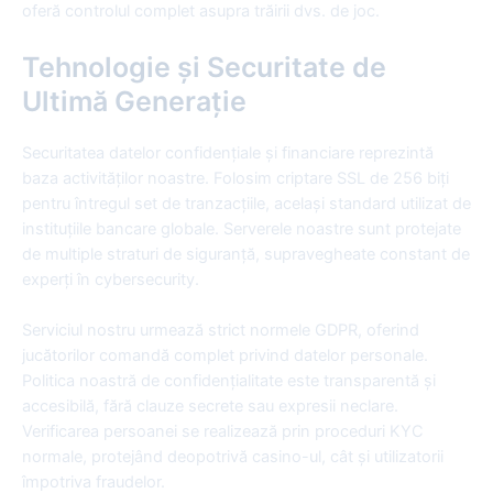
oferă controlul complet asupra trăirii dvs. de joc.
Tehnologie și Securitate de
Ultimă Generație
Securitatea datelor confidențiale și financiare reprezintă
baza activităților noastre. Folosim criptare SSL de 256 biți
pentru întregul set de tranzacțiile, același standard utilizat de
instituțiile bancare globale. Serverele noastre sunt protejate
de multiple straturi de siguranță, supravegheate constant de
experți în cybersecurity.
Serviciul nostru urmează strict normele GDPR, oferind
jucătorilor comandă complet privind datelor personale.
Politica noastră de confidențialitate este transparentă și
accesibilă, fără clauze secrete sau expresii neclare.
Verificarea persoanei se realizează prin proceduri KYC
normale, protejând deopotrivă casino-ul, cât și utilizatorii
împotriva fraudelor.