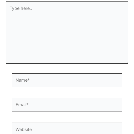
Type
here..
Name*
Email*
Website