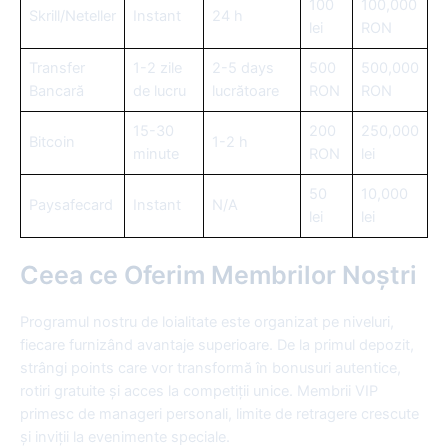
100
100,000
Skrill/Neteller
Instant
24 h
lei
RON
Transfer
1-2 zile
2-5 days
500
500,000
Bancară
de lucru
lucrătoare
RON
RON
15-30
200
250,000
Bitcoin
1-2 h
minute
RON
lei
50
10,000
Paysafecard
Instant
N/A
lei
lei
Ceea ce Oferim Membrilor Noștri
Programul nostru de loialitate este organizat pe niveluri,
fiecare furnizând avantaje superioare. De la primul depozit,
strângi points care vor transformă în bonusuri autentice,
rotiri gratuite și acces la competiții unice. Membrii VIP
primesc de manageri personali, limite de retragere crescute
și inviții la evenimente speciale.