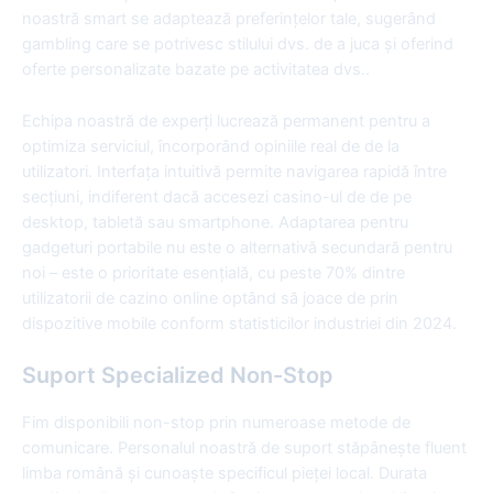
noastră smart se adaptează preferințelor tale, sugerând
gambling care se potrivesc stilului dvs. de a juca și oferind
oferte personalizate bazate pe activitatea dvs..
Echipa noastră de experți lucrează permanent pentru a
optimiza serviciul, încorporând opiniile real de de la
utilizatori. Interfața intuitivă permite navigarea rapidă între
secțiuni, indiferent dacă accesezi casino-ul de de pe
desktop, tabletă sau smartphone. Adaptarea pentru
gadgeturi portabile nu este o alternativă secundară pentru
noi – este o prioritate esențială, cu peste 70% dintre
utilizatorii de cazino online optând să joace de prin
dispozitive mobile conform statisticilor industriei din 2024.
Suport Specialized Non-Stop
Fim disponibili non-stop prin numeroase metode de
comunicare. Personalul noastră de suport stăpânește fluent
limba română și cunoaște specificul pieței local. Durata