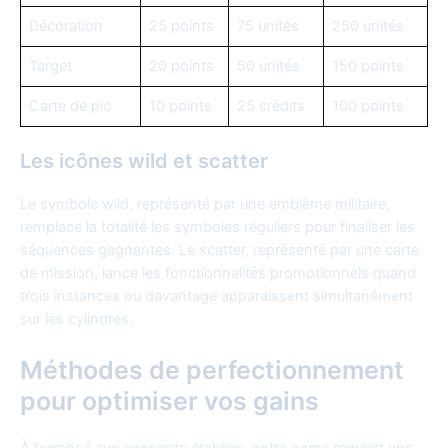
Décoration
25 points
75 unités
250 unités
Target
20 points
50 unités
150 points
Carte de pic
10 points
25 crédits
100 points
Les icônes wild et scatter
Le symbole wild, représenté par une emblème militaire,
remplace la totalité les symboles réguliers pour finaliser les
séquences gagnantes. Le scatter, représenté par une carte
de mission, lance les fonctionnalités promotionnels quand
trois instances ou davantage apparaissent simultanément
sur les cylindres.
Méthodes de perfectionnement
pour optimiser vos gains
À l’opposé aux concepts établies, notre game requiert une