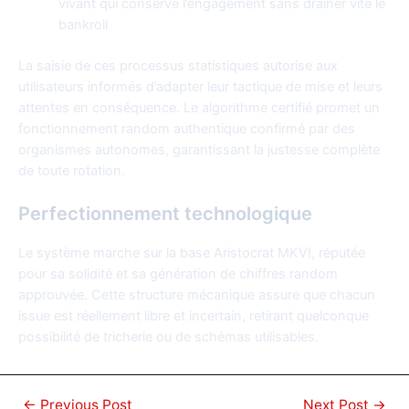
vivant qui conserve l’engagement sans drainer vite le
bankroll
La saisie de ces processus statistiques autorise aux
utilisateurs informés d’adapter leur tactique de mise et leurs
attentes en conséquence. Le algorithme certifié promet un
fonctionnement random authentique confirmé par des
organismes autonomes, garantissant la justesse complète
de toute rotation.
Perfectionnement technologique
Le système marche sur la base Aristocrat MKVI, réputée
pour sa solidité et sa génération de chiffres random
approuvée. Cette structure mécanique assure que chacun
issue est réellement libre et incertain, retirant quelconque
possibilité de tricherie ou de schémas utilisables.
←
Previous Post
Next Post
→