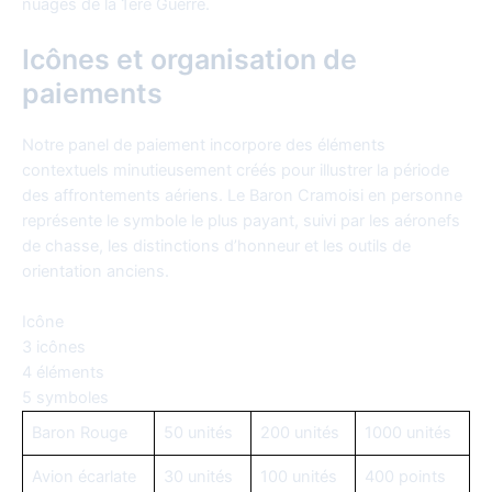
nuages de la 1ère Guerre.
Icônes et organisation de
paiements
Notre panel de paiement incorpore des éléments
contextuels minutieusement créés pour illustrer la période
des affrontements aériens. Le Baron Cramoisi en personne
représente le symbole le plus payant, suivi par les aéronefs
de chasse, les distinctions d’honneur et les outils de
orientation anciens.
Icône
3 icônes
4 éléments
5 symboles
Baron Rouge
50 unités
200 unités
1000 unités
Avion écarlate
30 unités
100 unités
400 points