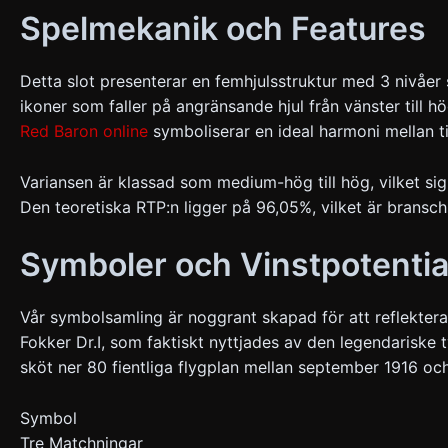
Spelmekanik och Features
Detta slot presenterar en femhjulsstruktur med 3 nivåer
ikoner som faller på angränsande hjul från vänster till h
Red Baron online
symboliserar en ideal harmoni mellan t
Variansen är klassad som medium-hög till hög, vilket sig
Den teoretiska RTP:n ligger på 96,05%, vilket är branschs
Symboler och Vinstpotentia
Vår symbolsamling är noggrant skapad för att reflektera
Fokker Dr.I, som faktiskt nyttjades av den legendariske
sköt ner 80 fientliga flygplan mellan september 1916 och
Symbol
Tre Matchningar