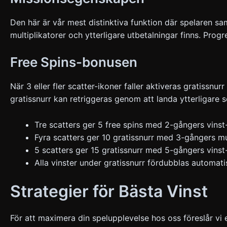
Den här är vår mest distinktiva funktion där spelaren sa
multiplikatorer och ytterligare utbetalningar finns. Pr
Free Spins-bonusen
När 3 eller fler scatter-ikoner faller aktiveras gratissn
gratissnurr kan retriggeras genom att landa ytterligare 
Tre scatters ger 5 free spins med 2-gångers vinst-
Fyra scatters ger 10 gratissnurr med 3-gångers mu
5 scatters ger 15 gratissnurr med 5-gångers vinst-
Alla vinster under gratissnurr fördubblas automati
Strategier för Bästa Vinst
För att maximera din spelupplevelse hos oss föreslår vi 