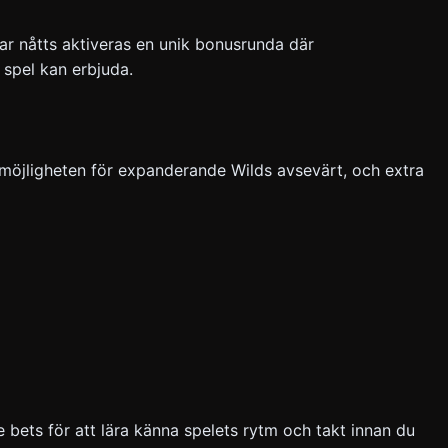
har nåtts aktiveras en unik bonusrunda där
 spel kan erbjuda.
js möjligheten för expanderande Wilds avsevärt, och extra
 bets för att lära känna spelets rytm och takt innan du