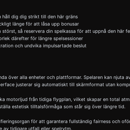
håll dig dig strikt till den här gräns
ckligt länge för att låsa upp bonusar
 störst, så reservera din spelkassa för att uppnå den här f
orlek därefter för längre spelsessioner
tration och undvika impulsartade beslut
da över alla enheter och plattformar. Spelaren kan njuta 
terface justerar sig automatiskt till skärmformat utan kompr
 motorljud från tidiga flygplan, vilket skapar en total atmo
lla estetisk tilltalsförmåga som står sig över längre tid.
ieringsorgan för att garantera fullständig fairness och ofö
av tidigare utfall eller spelrytm.