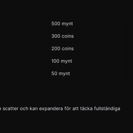
500 mynt
300 coins
200 coins
100 mynt
50 mynt
om scatter och kan expandera för att täcka fullständiga