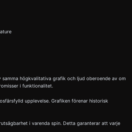
eature
av samma högkvalitativa grafik och ljud oberoende av om
omisser i funktionalitet.
sfärsfylld upplevelse. Grafiken förenar historisk
rutsägbarhet i varenda spin. Detta garanterar att varje