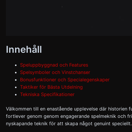
Innehåll
Speluppbyggnad och Features
Spelsymboler och Vinstchanser
Bonusfunktioner och Specialegenskaper
Taktiker för Bästa Utdelning
Tekniska Specifikationer
Välkommen till en enastående upplevelse där historien f
fortlever genom genom engagerande spelmeknik och frik
nyskapande teknik för att skapa något genuint speciellt.