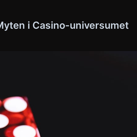
Myten i Casino-universumet